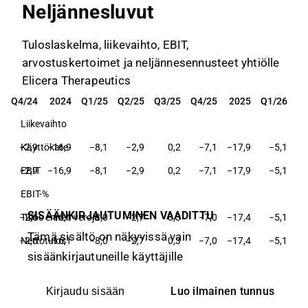
Neljännesluvut
Tuloslaskelma, liikevaihto, EBIT,
arvostuskertoimet ja neljännesennusteet yhtiölle
Elicera Therapeutics
Q4/24
2024
Q1/25
Q2/25
Q3/25
Q4/25
2025
Q1/26
Q4/24
2024
Q1/25
Q2/25
Q3/25
Q4/25
2025
Q1/26
Liikevaihto
−2,9
Käyttökate
−16,9
−8,1
−2,9
0,2
−7,1
−17,9
−5,1
−2,9
EBIT
−16,9
−8,1
−2,9
0,2
−7,1
−17,9
−5,1
EBIT-%
SISÄÄNKIRJAUTUMINEN VAADITTU
−2,6
Tulos ennen veroja
−16,1
−8,0
−2,7
0,3
−7,0
−17,4
−5,1
Tämä sisältö on näkyvissä vain
−2,6
Nettotulos
−16,1
−8,0
−2,7
0,3
−7,0
−17,4
−5,1
sisäänkirjautuneille käyttäjille
Luo ilmainen tunnus
Kirjaudu sisään