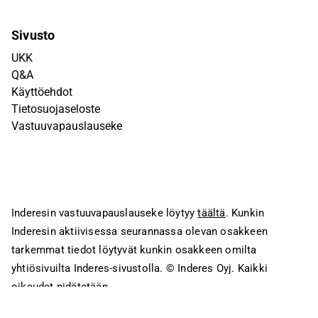
Sivusto
UKK
Q&A
Käyttöehdot
Tietosuojaseloste
Vastuuvapauslauseke
Inderesin vastuuvapauslauseke löytyy
täältä
. Kunkin
Inderesin aktiivisessa seurannassa olevan osakkeen
tarkemmat tiedot löytyvät kunkin osakkeen omilta
yhtiösivuilta Inderes-sivustolla.
© Inderes Oyj. Kaikki
oikeudet pidätetään.