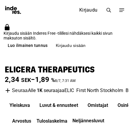
Kirjaudu
Kirjaudu sisään Inderes Free -tilillesi nähdäksesi kaikki sivun
maksuton sisältö.
Luo ilmainen tunnus
Kirjaudu sisään
ELICERA THERAPEUTICS
2,34
−1,89
SEK
%
8/7, 7:31 AM
Alle
1K
seuraajaa
ELIC
First North Stockholm
Bio
Seuraa
Yleiskuva
Luvut & ennusteet
Omistajat
Osinko
Neljännesluvut
Arvostus
Tuloslaskelma