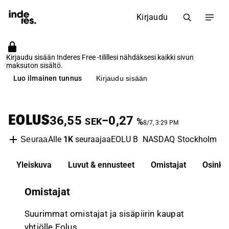
Kirjaudu
Kirjaudu sisään Inderes Free -tilillesi nähdäksesi kaikki sivun
maksuton sisältö.
Luo ilmainen tunnus
Kirjaudu sisään
EOLUS
36,55
−0,27
SEK
%
8/7, 3:29 PM
Alle
1K
seuraajaa
EOLU B
NASDAQ Stockholm
R
Seuraa
Yleiskuva
Luvut & ennusteet
Omistajat
Osinko
Omistajat
Suurimmat omistajat ja sisäpiirin kaupat
yhtiölle Eolus