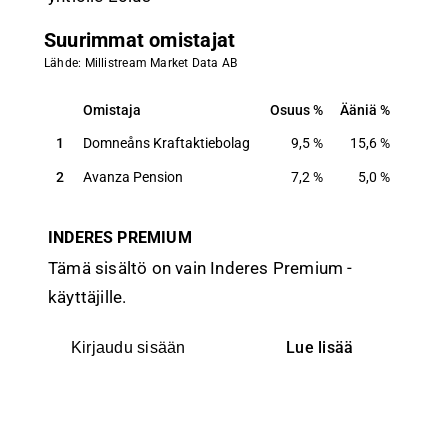
Suurimmat omistajat
Lähde: Millistream Market Data AB
Omistaja
Osuus
Ääniä
Omistaja
Osuus
Ääniä
1
Domneåns Kraftaktiebolag
9,5
%
15,6
%
2
Avanza Pension
7,2
%
5,0
%
INDERES PREMIUM
Tämä sisältö on vain Inderes Premium -
käyttäjille.
Lue lisää
Kirjaudu sisään