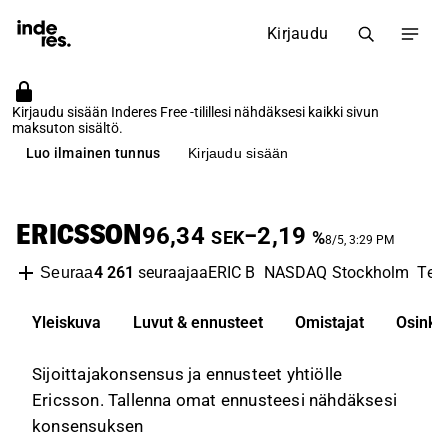
Kirjaudu
Kirjaudu sisään Inderes Free -tilillesi nähdäksesi kaikki sivun
maksuton sisältö.
Luo ilmainen tunnus
Kirjaudu sisään
ERICSSON
96,34
−2,19
SEK
%
8/5, 3:29 PM
4 261
seuraajaa
ERIC B
NASDAQ Stockholm
Tel
Seuraa
Yleiskuva
Luvut & ennusteet
Omistajat
Osinko
Sijoittajakonsensus ja ennusteet yhtiölle
Ericsson. Tallenna omat ennusteesi nähdäksesi
konsensuksen