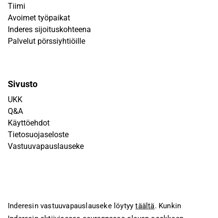
Tiimi
Avoimet työpaikat
Inderes sijoituskohteena
Palvelut pörssiyhtiöille
Sivusto
UKK
Q&A
Käyttöehdot
Tietosuojaseloste
Vastuuvapauslauseke
Inderesin vastuuvapauslauseke löytyy
täältä
. Kunkin