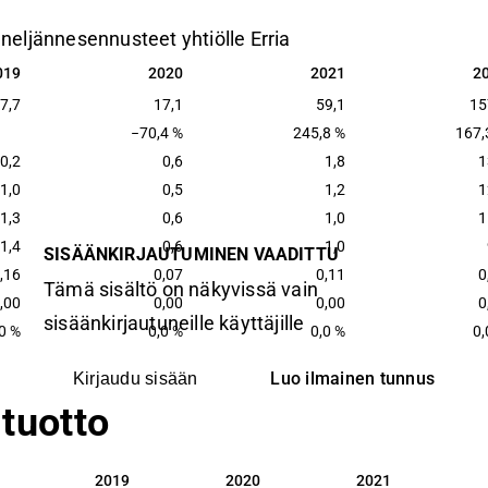
 neljännesennusteet yhtiölle Erria
019
2020
2021
2
019
2020
2021
2
7,7
17,1
59,1
15
−70,4 %
245,8 %
167,
0,2
0,6
1,8
1
1,0
0,5
1,2
1
1,3
0,6
1,0
1
1,4
0,6
1,0
SISÄÄNKIRJAUTUMINEN VAADITTU
,16
0,07
0,11
0
Tämä sisältö on näkyvissä vain
,00
0,00
0,00
0
sisäänkirjautuneille käyttäjille
0 %
0,0 %
0,0 %
0,
Luo ilmainen tunnus
Kirjaudu sisään
tuotto
2019
2020
2021
2019
2020
2021