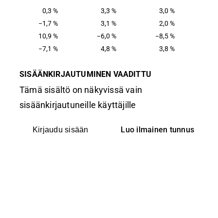
0,3 %
3,3 %
3,0 %
−1,7 %
3,1 %
2,0 %
10,9 %
−6,0 %
−8,5 %
−7,1 %
4,8 %
3,8 %
SISÄÄNKIRJAUTUMINEN VAADITTU
Tämä sisältö on näkyvissä vain
sisäänkirjautuneille käyttäjille
Luo ilmainen tunnus
Kirjaudu sisään