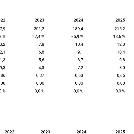
022
2023
2024
2025
022
2023
2024
2025
7,9
201,2
189,4
215,2
3 %
27,4 %
−5,9 %
13,6 %
3,2
7,8
10,4
12,0
2,1
6,8
9,1
10,4
1,3
5,6
8,7
9,8
9,3
4,3
7,2
8,0
,86
0,37
0,63
0,65
,00
0,00
0,00
0,00
0 %
0,0 %
0,0 %
0,0 %
2022
2023
2024
2025
2022
2023
2024
2025