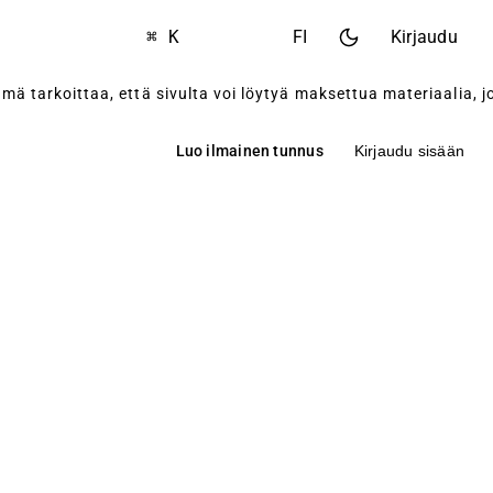
⌘ K
FI
Kirjaudu
 tarkoittaa, että sivulta voi löytyä maksettua materiaalia, jot
Luo ilmainen tunnus
Kirjaudu sisään