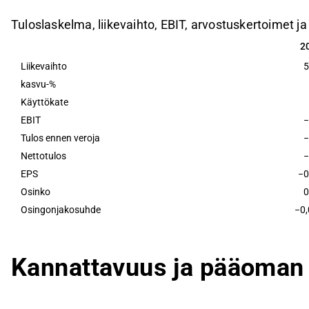
Tuloslaskelma, liikevaihto, EBIT, arvostuskertoimet ja
2
2
Liikevaihto
5
kasvu-%
Käyttökate
EBIT
−
Tulos ennen veroja
−
Nettotulos
−
EPS
−0
Osinko
0
Osingonjakosuhde
−0,
Kannattavuus ja pääoman 