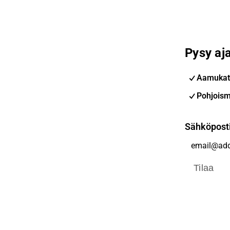
Pysy aja
Aamukat
Pohjoism
Sähköpost
Tilaa