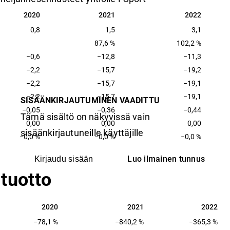
2020
2021
2022
2020
2021
2022
0,8
1,5
3,1
87,6 %
102,2 %
−0,6
−12,8
−11,3
−2,2
−15,7
−19,2
−2,2
−15,7
−19,1
−2,2
−15,7
−19,1
SISÄÄNKIRJAUTUMINEN VAADITTU
−0,05
−0,36
−0,44
Tämä sisältö on näkyvissä vain
0,00
0,00
0,00
sisäänkirjautuneille käyttäjille
−0,0 %
−0,0 %
−0,0 %
Luo ilmainen tunnus
Kirjaudu sisään
tuotto
2020
2021
2022
2020
2021
2022
−78,1 %
−840,2 %
−365,3 %