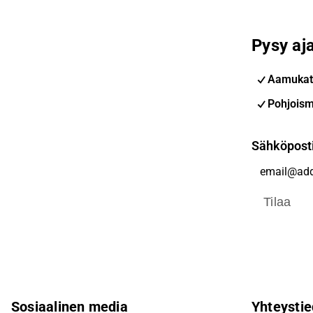
Pysy aja
Aamukat
Pohjoism
Sähköpost
Tilaa
Sosiaalinen media
Yhteystie