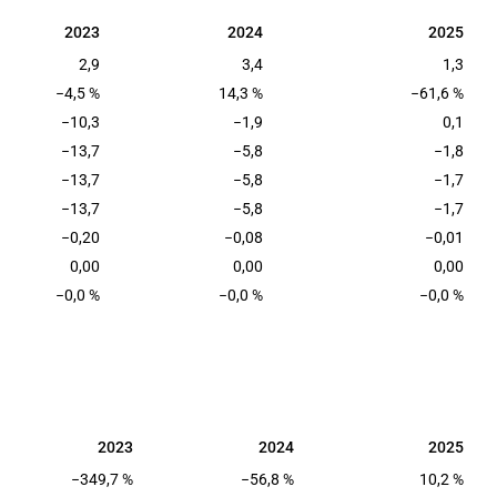
2023
2024
2025
2023
2024
2025
2,9
3,4
1,3
−4,5 %
14,3 %
−61,6 %
−10,3
−1,9
0,1
−13,7
−5,8
−1,8
−13,7
−5,8
−1,7
−13,7
−5,8
−1,7
−0,20
−0,08
−0,01
0,00
0,00
0,00
−0,0 %
−0,0 %
−0,0 %
2023
2024
2025
2023
2024
2025
−349,7 %
−56,8 %
10,2 %