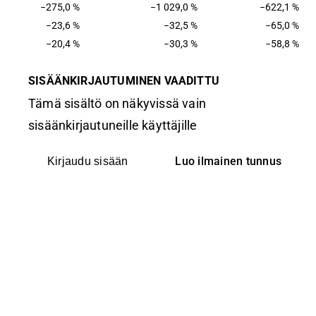
−275,0 %
−1 029,0 %
−622,1 %
−23,6 %
−32,5 %
−65,0 %
−20,4 %
−30,3 %
−58,8 %
SISÄÄNKIRJAUTUMINEN VAADITTU
Tämä sisältö on näkyvissä vain
sisäänkirjautuneille käyttäjille
Luo ilmainen tunnus
Kirjaudu sisään