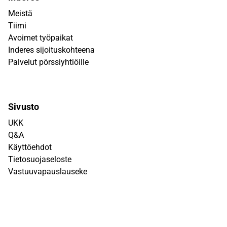
Meistä
Tiimi
Avoimet työpaikat
Inderes sijoituskohteena
Palvelut pörssiyhtiöille
Sivusto
UKK
Q&A
Käyttöehdot
Tietosuojaseloste
Vastuuvapauslauseke