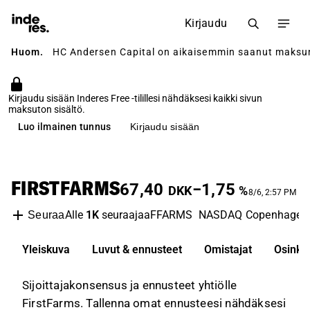
Kirjaudu
Huom.
HC Andersen Capital on aikaisemmin saanut maksun yh
Kirjaudu sisään Inderes Free -tilillesi nähdäksesi kaikki sivun
maksuton sisältö.
Luo ilmainen tunnus
Kirjaudu sisään
FIRSTFARMS
67,40
−1,75
DKK
%
8/6, 2:57 PM
Alle
1K
seuraajaa
FFARMS
NASDAQ Copenhagen
Seuraa
Yleiskuva
Luvut & ennusteet
Omistajat
Osinko
Sijoittajakonsensus ja ennusteet yhtiölle
FirstFarms. Tallenna omat ennusteesi nähdäksesi