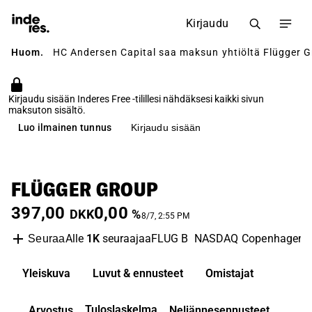
Kirjaudu
Huom.
HC Andersen Capital saa maksun yhtiöltä Flügger Gr
Kirjaudu sisään Inderes Free -tilillesi nähdäksesi kaikki sivun
maksuton sisältö.
Luo ilmainen tunnus
Kirjaudu sisään
FLÜGGER GROUP
397,00
0,00
DKK
%
8/7, 2:55 PM
Alle
1K
seuraajaa
FLUG B
NASDAQ Copenhagen
Seuraa
Yleiskuva
Luvut & ennusteet
Omistajat
Tuloslaskelma
Arvostus
Neljännesennusteet