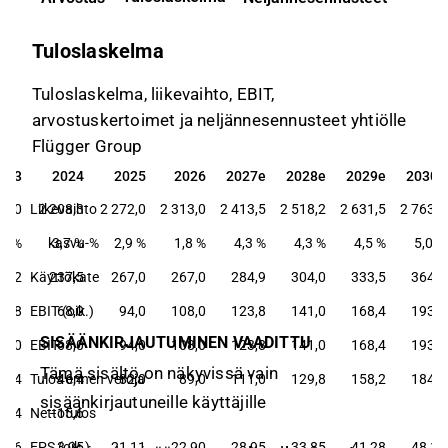
Tuloslaskelma
Tuloslaskelma, liikevaihto, EBIT,
arvostuskertoimet ja neljännesennusteet yhtiölle
Flügger Group
023
2024
2025
2026
2027e
2028e
2029e
2030e
023
2024
2025
2026
2027e
2028e
2029e
2030e
30,0
Liikevaihto
2 208,3
2 272,0
2 313,0
2 413,5
2 518,2
2 631,5
2 763,1
,4 %
      kasvu-%
3,7 %
2,9 %
1,8 %
4,3 %
4,3 %
4,5 %
5,0 %
03,2
Käyttökate
237,5
267,0
267,0
284,9
304,0
333,5
364,0
34,8
EBIT (oik.)
68,0
94,0
108,0
123,8
141,0
168,4
193,4
SISÄÄNKIRJAUTUMINEN VAADITTU
39,0
EBIT
68,0
94,0
108,0
123,8
141,0
168,4
193,4
Tämä sisältö on näkyvissä vain
6,4
Tulos ennen veroja
46,4
82,0
89,0
111,0
129,8
158,2
184,5
sisäänkirjautuneille käyttäjille
18,4
Nettotulos
−15,6
4,36
EPS (oik.)
3,25
21,11
22,90
28,95
33,85
41,28
48,13