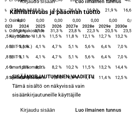
Luo ilmainen tunnus
Kirjaudu sisään
,6 %
      kasvu-%
174,6 %
548,9 %
8,4 %
26,4 %
16,9 %
21,9 %
16,6 %
Kannattavuus ja pääoman tuotto
0,00
Osinko
0,00
0,00
0,00
0,00
0,00
0,00
0,00
2023
2024
2025
2026
2027e
2028e
2029e
2030e
2023
2024
2025
2026
2027e
2028e
2029e
2030e
,3 %
Osingonjakosuhde
11,9 %
8,1 %
31,3 %
23,8 %
22,3 %
20,5 %
23,5 %
9,5 %
Käyttökate-%
10,8 %
11,8 %
11,5 %
11,8 %
12,1 %
12,7 %
13,2 %
1,6 %
EBIT-% (oik.)
3,1 %
4,1 %
4,7 %
5,1 %
5,6 %
6,4 %
7,0 %
1,8 %
EBIT-%
3,1 %
4,1 %
4,7 %
5,1 %
5,6 %
6,4 %
7,0 %
−1,6 %
1,3 %
8,0 %
Oman pääoman tuotto-%
8,2 %
10,2 %
11,5 %
13,2 %
14,4 %
SISÄÄNKIRJAUTUMINEN VAADITTU
1,8 %
4,3 %
6,6 %
Sijoitetun pääoman tuotto-%
7,5 %
8,9 %
9,9 %
11,4 %
12,5 %
Tämä sisältö on näkyvissä vain
sisäänkirjautuneille käyttäjille
Luo ilmainen tunnus
Kirjaudu sisään