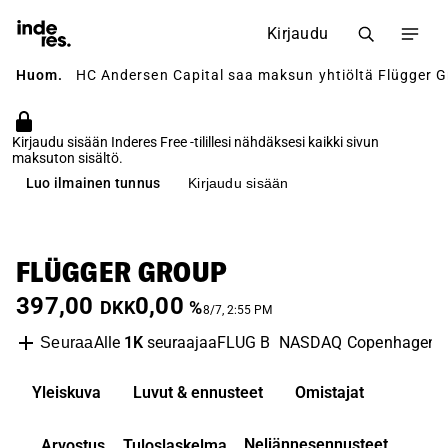
Kirjaudu
Huom.
HC Andersen Capital saa maksun yhtiöltä Flügger Gr
Kirjaudu sisään Inderes Free -tilillesi nähdäksesi kaikki sivun
maksuton sisältö.
Luo ilmainen tunnus
Kirjaudu sisään
FLÜGGER GROUP
397,00
0,00
DKK
%
8/7, 2:55 PM
Alle
1K
seuraajaa
FLUG B
NASDAQ Copenhagen
Seuraa
Yleiskuva
Luvut & ennusteet
Omistajat
Neljännesennusteet
Arvostus
Tuloslaskelma