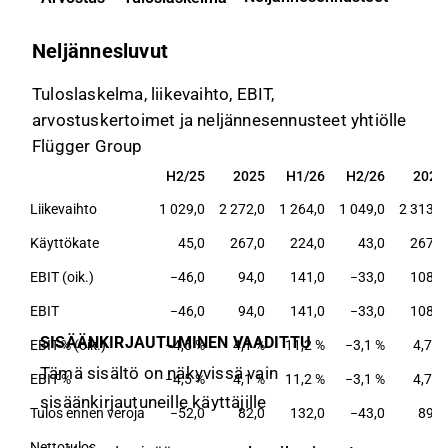
Neljännesluvut
Tuloslaskelma, liikevaihto, EBIT,
arvostuskertoimet ja neljännesennusteet yhtiölle
Flügger Group
H2/25
2025
H1/26
H2/26
2026
H2/25
2025
H1/26
H2/26
2026
Liikevaihto
1 029,0
2 272,0
1 264,0
1 049,0
2 313,0
Käyttökate
45,0
267,0
224,0
43,0
267,0
EBIT (oik.)
−46,0
94,0
141,0
−33,0
108,0
EBIT
−46,0
94,0
141,0
−33,0
108,0
SISÄÄNKIRJAUTUMINEN VAADITTU
EBIT-% (oik.)
−4,5 %
4,1 %
11,2 %
−3,1 %
4,7 %
Tämä sisältö on näkyvissä vain
EBIT-%
−4,5 %
4,1 %
11,2 %
−3,1 %
4,7 %
sisäänkirjautuneille käyttäjille
Tulos ennen veroja
−52,0
82,0
132,0
−43,0
89,0
Nettotulos