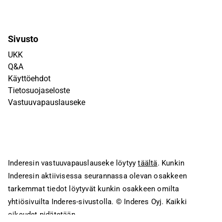
Sivusto
UKK
Q&A
Käyttöehdot
Tietosuojaseloste
Vastuuvapauslauseke
Inderesin vastuuvapauslauseke löytyy
täältä
. Kunkin
Inderesin aktiivisessa seurannassa olevan osakkeen
tarkemmat tiedot löytyvät kunkin osakkeen omilta
yhtiösivuilta Inderes-sivustolla.
© Inderes Oyj. Kaikki
oikeudet pidätetään.