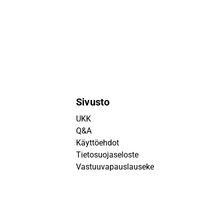
Sivusto
UKK
Q&A
Käyttöehdot
Tietosuojaseloste
Vastuuvapauslauseke