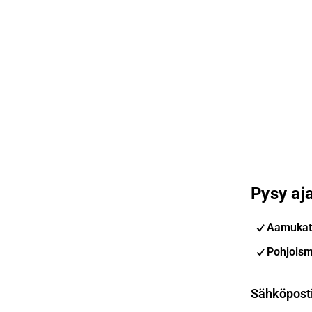
Pysy aja
Aamukat
Pohjoism
Sähköpost