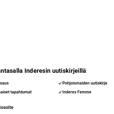
ntasalla Inderesin uutiskirjeillä
saus
Pohjoismaiden uutiskirje
aiset tapahtumat
Inderes Femme
iosoite