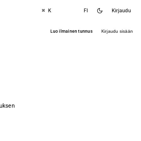
⌘ K
FI
Kirjaudu
Luo ilmainen tunnus
Kirjaudu sisään
suksen