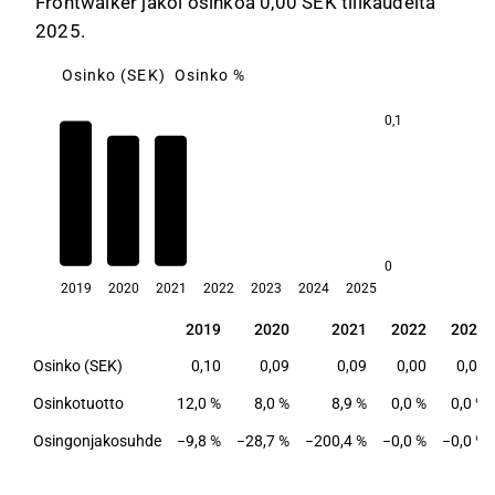
Frontwalker jakoi osinkoa 0,00 SEK tilikaudelta
2025.
Osinko (SEK)
Osinko %
0,1
12,0
8,9
8,0
0
2019
2020
2021
2022
2023
2024
2025
2019
2020
2021
2022
2023
2019
2020
2021
2022
2023
Osinko (SEK)
0,10
0,09
0,09
0,00
0,00
Osinkotuotto
12,0 %
8,0 %
8,9 %
0,0 %
0,0 %
Osingonjakosuhde
−9,8 %
−28,7 %
−200,4 %
−0,0 %
−0,0 %