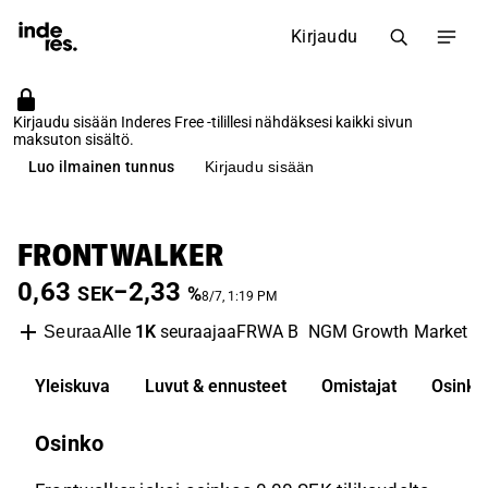
Kirjaudu
Kirjaudu sisään Inderes Free -tilillesi nähdäksesi kaikki sivun
maksuton sisältö.
Luo ilmainen tunnus
Kirjaudu sisään
FRONTWALKER
0,63
−2,33
SEK
%
8/7, 1:19 PM
Alle
1K
seuraajaa
FRWA B
NGM Growth Market
I
Seuraa
Yleiskuva
Luvut & ennusteet
Omistajat
Osinko
Osinko