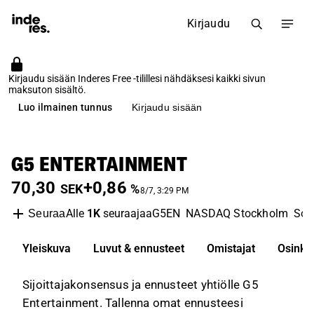
Kirjaudu
Kirjaudu sisään Inderes Free -tilillesi nähdäksesi kaikki sivun
maksuton sisältö.
Luo ilmainen tunnus
Kirjaudu sisään
G5 ENTERTAINMENT
70,30
+0,86
SEK
%
8/7, 3:29 PM
Alle
1K
seuraajaa
G5EN
NASDAQ Stockholm
Sof
Seuraa
Yleiskuva
Luvut & ennusteet
Omistajat
Osinko
Sijoittajakonsensus ja ennusteet yhtiölle G5
Entertainment. Tallenna omat ennusteesi