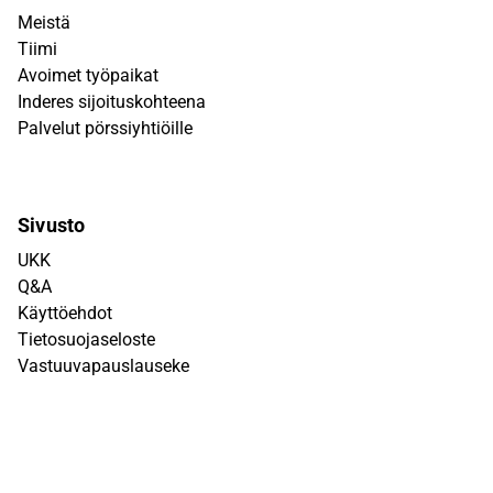
Meistä
Tiimi
Avoimet työpaikat
Inderes sijoituskohteena
Palvelut pörssiyhtiöille
Sivusto
UKK
Q&A
Käyttöehdot
Tietosuojaseloste
Vastuuvapauslauseke