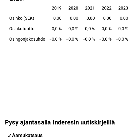
2019
2020
2021
2022
2023
2
2019
2020
2021
2022
2023
2
Osinko (SEK)
0,00
0,00
0,00
0,00
0,00
Osinkotuotto
0,0 %
0,0 %
0,0 %
0,0 %
0,0 %
0
Osingonjakosuhde
−0,0 %
−0,0 %
−0,0 %
−0,0 %
−0,0 %
−0
Pysy ajantasalla Inderesin uutiskirjeillä
Aamukatsaus