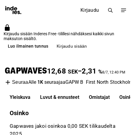
Kirjaudu
Kirjaudu sisään Inderes Free -tilillesi nähdäksesi kaikki sivun
maksuton sisältö.
Luo ilmainen tunnus
Kirjaudu sisään
GAPWAVES
12,68
−2,31
SEK
%
8/7, 12:40 PM
Alle
1K
seuraajaa
GAPW B
First North Stockholm
Seuraa
Yleiskuva
Luvut & ennusteet
Omistajat
Osinko
Osinko
Gapwaves jakoi osinkoa 0,00 SEK tilikaudelta
2025.