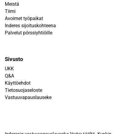
Meistä
Tiimi
Avoimet työpaikat
Inderes sijoituskohteena
Palvelut pörssiyhtiöille
Sivusto
UKK
Q&A
Käyttöehdot
Tietosuojaseloste
Vastuuvapauslauseke