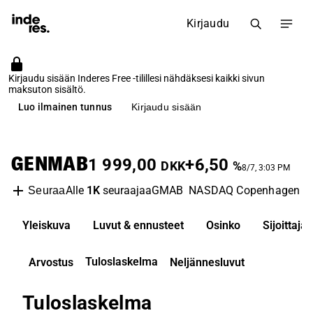
Kirjaudu
Kirjaudu sisään Inderes Free -tilillesi nähdäksesi kaikki sivun
maksuton sisältö.
Luo ilmainen tunnus
Kirjaudu sisään
GENMAB
1 999,00
+6,50
DKK
%
8/7, 3:03 PM
Alle
1K
seuraajaa
GMAB
NASDAQ Copenhagen
B
Seuraa
Yleiskuva
Luvut & ennusteet
Osinko
Sijoittaj
Tuloslaskelma
Arvostus
Neljännesluvut
Tuloslaskelma