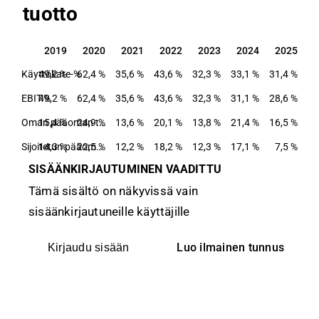
tuotto
2019
2020
2021
2022
2023
2024
2025
2019
2020
2021
2022
2023
2024
2025
Käyttökate-%
49,2 %
62,4 %
35,6 %
43,6 %
32,3 %
33,1 %
31,4 %
EBIT-%
49,2 %
62,4 %
35,6 %
43,6 %
32,3 %
31,1 %
28,6 %
15,4 %
24,9 %
Oman pääoman tuotto-%
13,6 %
20,1 %
13,8 %
21,4 %
16,5 %
14,3 %
22,5 %
Sijoitetun pääoman tuotto-%
12,2 %
18,2 %
12,3 %
17,1 %
7,5 %
SISÄÄNKIRJAUTUMINEN VAADITTU
Tämä sisältö on näkyvissä vain
sisäänkirjautuneille käyttäjille
Luo ilmainen tunnus
Kirjaudu sisään