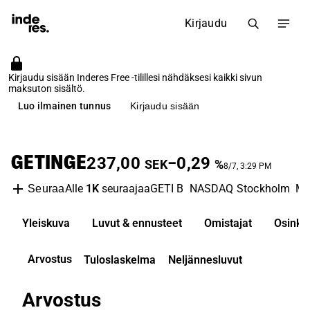
Kirjaudu
Kirjaudu sisään Inderes Free -tilillesi nähdäksesi kaikki sivun
maksuton sisältö.
Luo ilmainen tunnus
Kirjaudu sisään
GETINGE
237,00
−0,29
SEK
%
8/7, 3:29 PM
Alle
1K
seuraajaa
GETI B
NASDAQ Stockholm
Me
Seuraa
Yleiskuva
Luvut & ennusteet
Omistajat
Osinko
Arvostus
Tuloslaskelma
Neljännesluvut
Arvostus