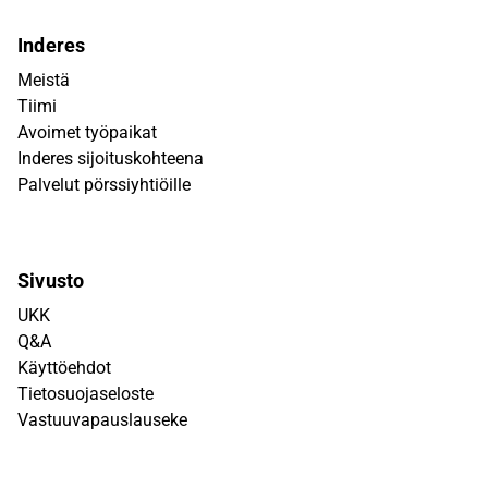
Inderes
Meistä
Tiimi
Avoimet työpaikat
Inderes sijoituskohteena
Palvelut pörssiyhtiöille
Sivusto
UKK
Q&A
Käyttöehdot
Tietosuojaseloste
Vastuuvapauslauseke