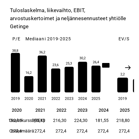
Tuloslaskelma, liikevaihto, EBIT,
arvostuskertoimet ja neljännesennusteet yhtiölle
Getinge
P/E
Mediaani 2019-2025
EV/S
M
38,8
36,2
30,2
26,4
25,3
23,6
26,4
16,2
2,2
2,
2019
2020
2021
2022
2023
2024
2025
2019
20
9
2020
2021
2022
2023
2024
2025
9
2020
2021
2022
2023
2024
2025
0
192,10
Osakekurssi (SEK)
395,10
216,30
224,30
181,55
218,80
4
Osakemäärä
272,4
272,4
272,4
272,4
272,4
272,4