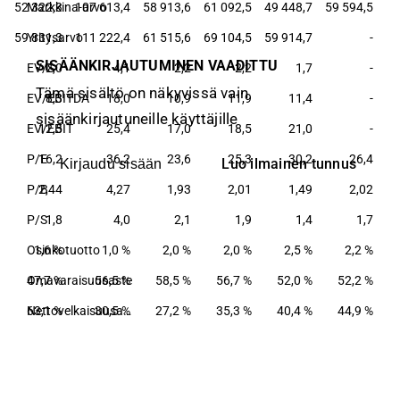
4
52 322,3
Markkina-arvo
107 613,4
58 913,6
61 092,5
49 448,7
59 594,5
4
59 831,3
Yritysarvo
111 222,4
61 515,6
69 104,5
59 914,7
-
SISÄÄNKIRJAUTUMINEN VAADITTU
2
EV/S
2,0
4,1
2,2
2,2
1,7
-
Tämä sisältö on näkyvissä vain
0
EV/EBITDA
8,3
18,0
10,9
11,9
11,4
-
sisäänkirjautuneille käyttäjille
2
EV/EBIT
12,5
25,4
17,0
18,5
21,0
-
8
P/E
16,2
36,2
23,6
25,3
30,2
26,4
Luo ilmainen tunnus
Kirjaudu sisään
6
P/B
2,44
4,27
1,93
2,01
1,49
2,02
8
P/S
1,8
4,0
2,1
1,9
1,4
1,7
%
Osinkotuotto
1,6 %
1,0 %
2,0 %
2,0 %
2,5 %
2,2 %
%
Omavaraisuusaste
47,7 %
56,5 %
58,5 %
56,7 %
52,0 %
52,2 %
%
63,1 %
30,5 %
Nettovelkaisuusaste
27,2 %
35,3 %
40,4 %
44,9 %