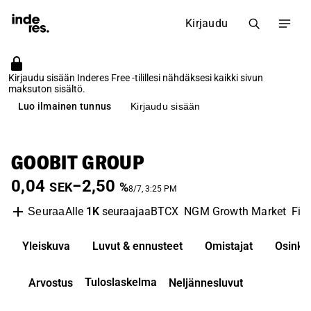
Kirjaudu
Kirjaudu sisään Inderes Free -tilillesi nähdäksesi kaikki sivun
maksuton sisältö.
Luo ilmainen tunnus
Kirjaudu sisään
GOOBIT GROUP
0,04
−2,50
SEK
%
8/7, 3:25 PM
Alle
1K
seuraajaa
BTCX
NGM Growth Market
Fin
Seuraa
Yleiskuva
Luvut & ennusteet
Omistajat
Osinko
Tuloslaskelma
Arvostus
Neljännesluvut