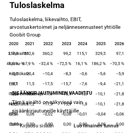
Tuloslaskelma
Tuloslaskelma, liikevaihto, EBIT,
arvostuskertoimet ja neljännesennusteet yhtiölle
Goobit Group
9
2020
2021
2022
2023
2024
2025
2026
9
2020
2021
2022
2023
2024
2025
2026
,1
317,3
Liikevaihto
532,6
360,2
99,2
115,1
329,5
97,1
41,5 %
kasvu-%
67,9 %
−32,4 %
−72,5 %
16,1 %
186,2 %
−70,5 %
,4
Käyttökate
−0,2
20,4
−10,4
−8,3
−0,6
−5,6
−5,9
,1
EBIT
−8,1
11,5
−17,5
−15,7
−7,6
−9,4
−21,1
SISÄÄNKIRJAUTUMINEN VAADITTU
,0
−12,3
Tulos ennen veroja
10,6
−17,9
−15,9
−1,8
−10,1
−21,8
Tämä sisältö on näkyvissä vain
,0
−11,7
Nettotulos
11,2
−17,9
−15,9
−1,8
−10,1
−21,8
sisäänkirjautuneille käyttäjille
04
−0,06
EPS
0,06
−0,02
−0,08
−0,01
−0,04
−0,06
00
Osinko
0,00
0,00
0,00
0,00
0,00
0,00
0,00
Luo ilmainen tunnus
Kirjaudu sisään