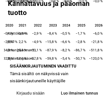
 %
−0,0 %
Osingonjakosuhde
0,0 %
−0,0 %
−0,0 %
−0,0 %
−0,0 %
−0,0 %
Kannattavuus ja pääoman
tuotto
2020
2021
2022
2023
2024
2025
2026
2020
2021
2022
2023
2024
2025
2026
−0,1 %
Käyttökate-%
3,8 %
−2,9 %
−8,4 %
−0,5 %
−1,7 %
−6,0 %
−2,6 %
EBIT-%
2,2 %
−4,9 %
−15,8 %
−6,6 %
−2,8 %
−21,8 %
−134,8 %
25,4 %
−53,1 %
Oman pääoman tuotto-%
−87,9 %
−8,2 %
−86,7 %
−511,8 %
−32,8 %
17,6 %
−37,8 %
Sijoitetun pääoman tuotto-%
−59,8 %
−5,4 %
−50,7 %
−120,0 %
SISÄÄNKIRJAUTUMINEN VAADITTU
Tämä sisältö on näkyvissä vain
sisäänkirjautuneille käyttäjille
Luo ilmainen tunnus
Kirjaudu sisään