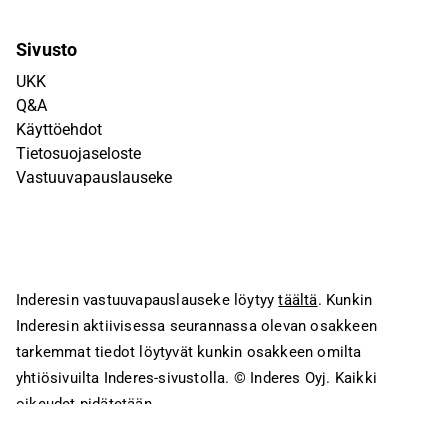
Sivusto
UKK
Q&A
Käyttöehdot
Tietosuojaseloste
Vastuuvapauslauseke
Inderesin vastuuvapauslauseke löytyy
täältä
. Kunkin
Inderesin aktiivisessa seurannassa olevan osakkeen
tarkemmat tiedot löytyvät kunkin osakkeen omilta
yhtiösivuilta Inderes-sivustolla.
© Inderes Oyj. Kaikki
oikeudet pidätetään.