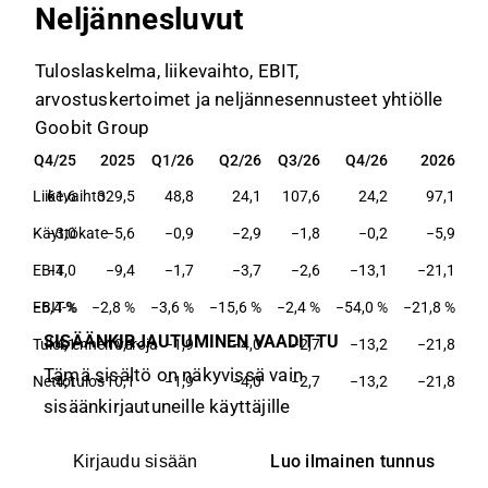
Neljännesluvut
Tuloslaskelma, liikevaihto, EBIT,
arvostuskertoimet ja neljännesennusteet yhtiölle
Goobit Group
/25
Q4/25
2025
Q1/26
Q2/26
Q3/26
Q4/26
2026
/25
Q4/25
2025
Q1/26
Q2/26
Q3/26
Q4/26
2026
6,4
Liikevaihto
61,6
329,5
48,8
24,1
107,6
24,2
97,1
1,9
Käyttökate
−3,0
−5,6
−0,9
−2,9
−1,8
−0,2
−5,9
0,8
EBIT
−4,0
−9,4
−1,7
−3,7
−2,6
−13,1
−21,1
5 %
EBIT-%
−6,4 %
−2,8 %
−3,6 %
−15,6 %
−2,4 %
−54,0 %
−21,8 %
SISÄÄNKIRJAUTUMINEN VAADITTU
0,7
Tulos ennen veroja
−4,1
−10,1
−1,9
−4,0
−2,7
−13,2
−21,8
Tämä sisältö on näkyvissä vain
0,7
Nettotulos
−4,1
−10,1
−1,9
−4,0
−2,7
−13,2
−21,8
sisäänkirjautuneille käyttäjille
Luo ilmainen tunnus
Kirjaudu sisään