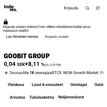
Kirjaudu
Kirjaudu sisään Inderes Free -tilillesi nähdäksesi kaikki sivun
maksuton sisältö.
Luo ilmainen tunnus
Kirjaudu sisään
GOOBIT GROUP
0,04
+8,11
SEK
%
8/6, 3:25 PM
Alle
1K
seuraajaa
BTCX
NGM Growth Market
Fin
Seuraa
Yleiskuva
Luvut & ennusteet
Omistajat
Osinko
Neljännesluvut
Arvostus
Tuloslaskelma