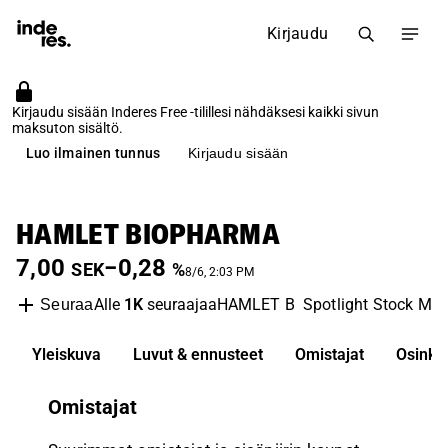
Kirjaudu
Kirjaudu sisään Inderes Free -tilillesi nähdäksesi kaikki sivun
maksuton sisältö.
Luo ilmainen tunnus
Kirjaudu sisään
HAMLET BIOPHARMA
7,00
−0,28
SEK
%
8/6, 2:03 PM
Alle
1K
seuraajaa
HAMLET B
Spotlight Stock Mar
Seuraa
Yleiskuva
Luvut & ennusteet
Omistajat
Osinko
Omistajat