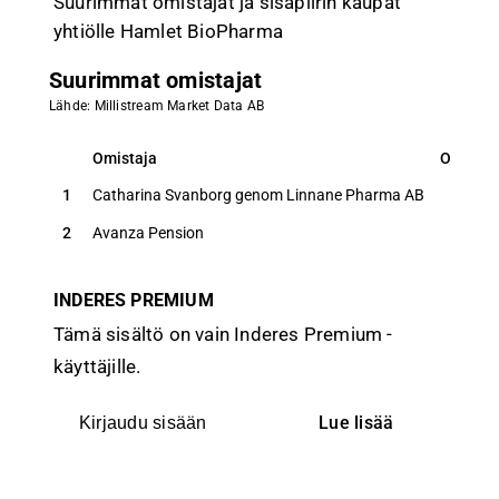
Suurimmat omistajat ja sisäpiirin kaupat
yhtiölle Hamlet BioPharma
Suurimmat omistajat
Lähde: Millistream Market Data AB
Omistaja
Osuus
Omistaja
Osuus
1
Catharina Svanborg genom Linnane Pharma AB
32,8
%
2
Avanza Pension
6,3
%
INDERES PREMIUM
Tämä sisältö on vain Inderes Premium -
käyttäjille.
Lue lisää
Kirjaudu sisään