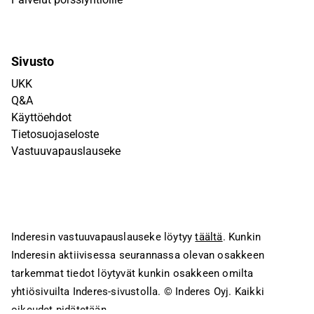
Sivusto
UKK
Q&A
Käyttöehdot
Tietosuojaseloste
Vastuuvapauslauseke
Inderesin vastuuvapauslauseke löytyy
täältä
. Kunkin
Inderesin aktiivisessa seurannassa olevan osakkeen
tarkemmat tiedot löytyvät kunkin osakkeen omilta
yhtiösivuilta Inderes-sivustolla.
© Inderes Oyj. Kaikki
oikeudet pidätetään.