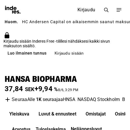
Kirjaudu
Huom.
HC Andersen Capital on aikaisemmin saanut maksun yh
Kirjaudu sisään Inderes Free -tilillesi nähdäksesi kaikki sivun
maksuton sisältö.
Luo ilmainen tunnus
Kirjaudu sisään
HANSA BIOPHARMA
37,84
+9,94
SEK
%
8/6, 3:29 PM
Alle
1K
seuraajaa
HNSA
NASDAQ Stockholm
Bio
Seuraa
Yleiskuva
Luvut & ennusteet
Omistajat
Osinko
Neljännesluvut
Arvostus
Tuloslaskelma