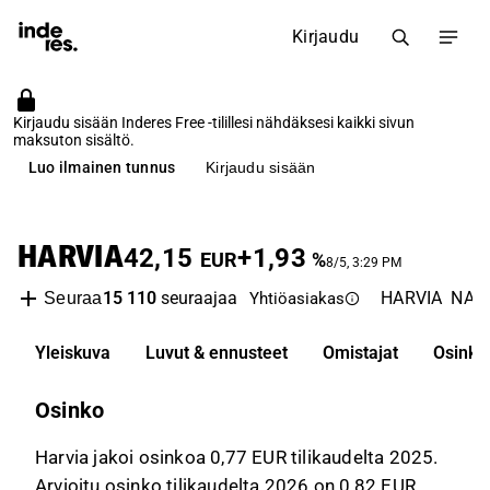
Kirjaudu
Kirjaudu sisään Inderes Free -tilillesi nähdäksesi kaikki sivun
maksuton sisältö.
Luo ilmainen tunnus
Kirjaudu sisään
HARVIA
42,15
+1,93
EUR
%
8/5, 3:29 PM
15 110
seuraajaa
HARVIA
NASD
Seuraa
Yhtiöasiakas
Yleiskuva
Luvut & ennusteet
Omistajat
Osinko
Osinko
Harvia jakoi osinkoa 0,77 EUR tilikaudelta 2025.
Arvioitu osinko tilikaudelta 2026 on 0,82 EUR