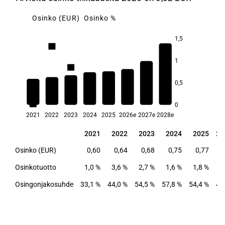
Osinko (EUR)
Osinko %
1,5
3,6
3,3
1
2,7
2,4
0,5
2,0
1,8
1,6
1,0
0
2021
2022
2023
2024
2025
2026e
2027e
2028e
2021
2022
2023
2024
2025
20
2021
2022
2023
2024
2025
20
Osinko (EUR)
0,60
0,64
0,68
0,75
0,77
Osinkotuotto
1,0 %
3,6 %
2,7 %
1,6 %
1,8 %
2
Osingonjakosuhde
33,1 %
44,0 %
54,5 %
57,8 %
54,4 %
47