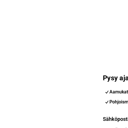
Pysy aja
Aamukat
Pohjoism
Sähköpost