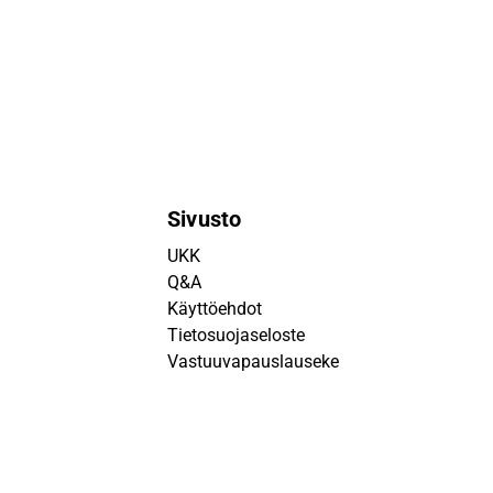
Sivusto
UKK
Q&A
Käyttöehdot
Tietosuojaseloste
Vastuuvapauslauseke