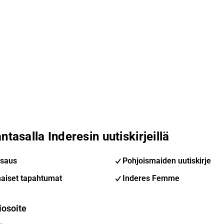
ntasalla Inderesin uutiskirjeillä
saus
Pohjoismaiden uutiskirje
aiset tapahtumat
Inderes Femme
iosoite