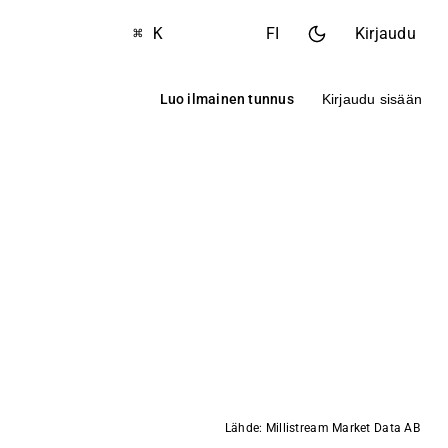
⌘ K
FI
Kirjaudu
Luo ilmainen tunnus
Kirjaudu sisään
Lähde: Millistream Market Data AB