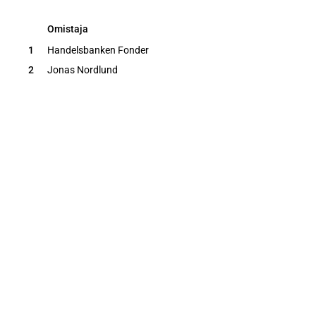
Omistaja
Omistaja
1
Handelsbanken Fonder
2
Jonas Nordlund