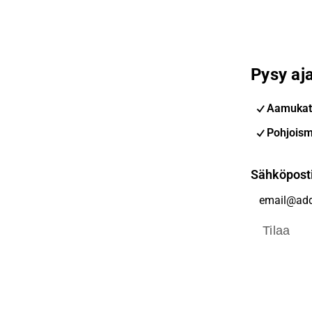
Pysy aja
Aamukat
Pohjoism
Sähköpost
Tilaa