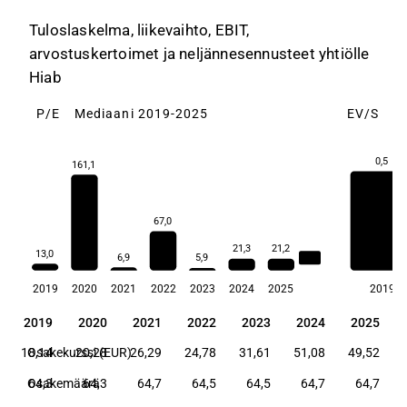
Tuloslaskelma, liikevaihto, EBIT,
arvostuskertoimet ja neljännesennusteet yhtiölle
Hiab
P/E
Mediaani 2019-2025
EV/S
M
0,5
161,1
67,0
21,3
21,2
13,0
6,9
21,2
5,9
2019
2020
2021
2022
2023
2024
2025
2019
2019
2020
2021
2022
2023
2024
2025
2019
2020
2021
2022
2023
2024
2025
18,14
Osakekurssi (EUR)
20,28
26,29
24,78
31,61
51,08
49,52
Osakemäärä
64,3
64,3
64,7
64,5
64,5
64,7
64,7