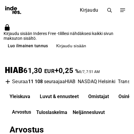
Kirjaudu
Kirjaudu sisään Inderes Free -tilillesi nähdäksesi kaikki sivun
maksuton sisältö.
Luo ilmainen tunnus
Kirjaudu sisään
HIAB
61,30
+0,25
EUR
%
8/7, 7:51 AM
11 108
seuraajaa
HIAB
NASDAQ Helsinki
Transpo
Seuraa
Yleiskuva
Luvut & ennusteet
Omistajat
Osinko
Arvostus
Tuloslaskelma
Neljännesluvut
Arvostus