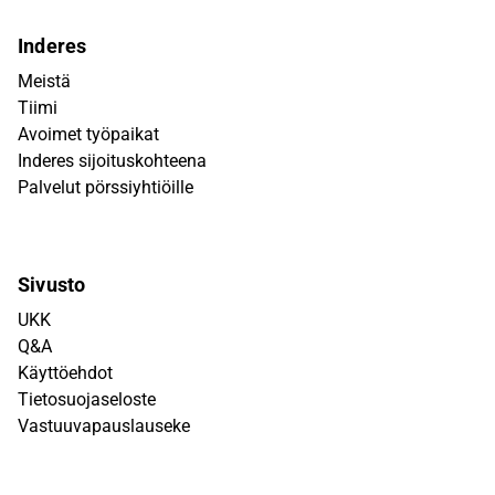
Inderes
Meistä
Tiimi
Avoimet työpaikat
Inderes sijoituskohteena
Palvelut pörssiyhtiöille
Sivusto
UKK
Q&A
Käyttöehdot
Tietosuojaseloste
Vastuuvapauslauseke