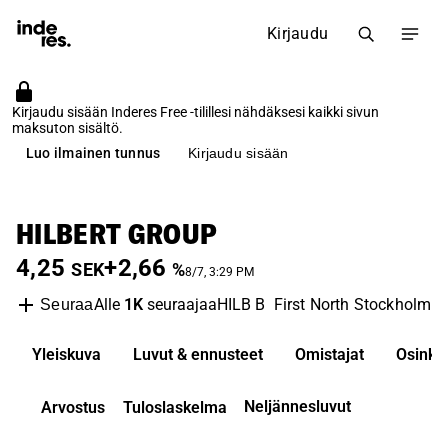
Kirjaudu
Kirjaudu sisään Inderes Free -tilillesi nähdäksesi kaikki sivun
maksuton sisältö.
Luo ilmainen tunnus
Kirjaudu sisään
HILBERT GROUP
4,25
+2,66
SEK
%
8/7, 3:29 PM
Alle
1K
seuraajaa
HILB B
First North Stockholm
I
Seuraa
Yleiskuva
Luvut & ennusteet
Omistajat
Osinko
Neljännesluvut
Arvostus
Tuloslaskelma