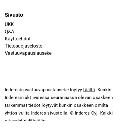
Sivusto
UKK
Q&A
Käyttöehdot
Tietosuojaseloste
Vastuuvapauslauseke
Inderesin vastuuvapauslauseke löytyy
täältä
. Kunkin
Inderesin aktiivisessa seurannassa olevan osakkeen
tarkemmat tiedot löytyvät kunkin osakkeen omilta
yhtiösivuilta Inderes-sivustolla.
© Inderes Oyj. Kaikki
oikeudet pidätetään.