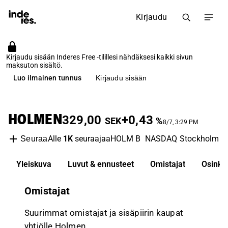
Kirjaudu
Kirjaudu sisään Inderes Free -tilillesi nähdäksesi kaikki sivun
maksuton sisältö.
Luo ilmainen tunnus
Kirjaudu sisään
HOLMEN
329,00
+0,43
SEK
%
8/7, 3:29 PM
Alle
1K
seuraajaa
HOLM B
NASDAQ Stockholm
P
Seuraa
Yleiskuva
Luvut & ennusteet
Omistajat
Osinko
Omistajat
Suurimmat omistajat ja sisäpiirin kaupat
yhtiölle Holmen