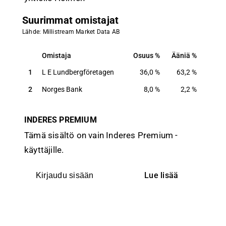
Suurimmat omistajat
Lähde: Millistream Market Data AB
Omistaja
Osuus
Ääniä
Omistaja
Osuus
Ääniä
1
L E Lundbergföretagen
36,0
%
63,2
%
2
Norges Bank
8,0
%
2,2
%
INDERES PREMIUM
Tämä sisältö on vain Inderes Premium -
käyttäjille.
Lue lisää
Kirjaudu sisään