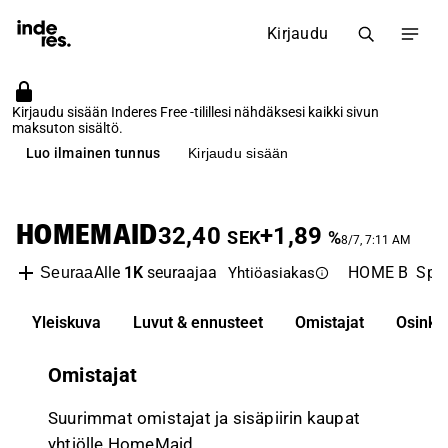
Kirjaudu
Kirjaudu sisään Inderes Free -tilillesi nähdäksesi kaikki sivun
maksuton sisältö.
Luo ilmainen tunnus
Kirjaudu sisään
HOMEMAID
32,40
+1,89
SEK
%
8/7, 7:11 AM
Alle
1K
seuraajaa
HOME B
Spot
Seuraa
Yhtiöasiakas
Yleiskuva
Luvut & ennusteet
Omistajat
Osinko
Omistajat
Suurimmat omistajat ja sisäpiirin kaupat
yhtiölle HomeMaid