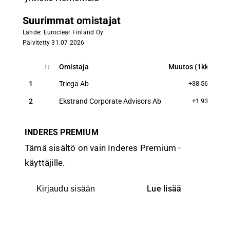
Suurimmat omistajat
Lähde: Euroclear Finland Oy
Päivitetty 31.07.2026
Omistaja
Muutos (1kk)
Osa
↑
↓
Omistaja
Muutos (1kk)
Osa
↑
↓
1
Triega Ab
+38 564
4 8
2
Ekstrand Corporate Advisors Ab
+1 931
3 2
INDERES PREMIUM
Tämä sisältö on vain Inderes Premium -
käyttäjille.
Lue lisää
Kirjaudu sisään