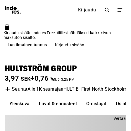
Kirjaudu
Kirjaudu sisään Inderes Free -tilillesi nähdäksesi kaikki sivun
maksuton sisältö.
Luo ilmainen tunnus
Kirjaudu sisään
HULTSTRÖM GROUP
3,97
+0,76
SEK
%
8/6, 3:25 PM
Alle
1K
seuraajaa
HULT B
First North Stockholm
Seuraa
Yleiskuva
Luvut & ennusteet
Omistajat
Osinko
Vertaa