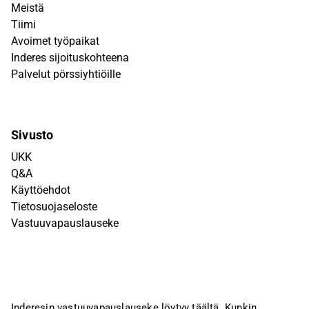
Meistä
Tiimi
Avoimet työpaikat
Inderes sijoituskohteena
Palvelut pörssiyhtiöille
Sivusto
UKK
Q&A
Käyttöehdot
Tietosuojaseloste
Vastuuvapauslauseke
Inderesin vastuuvapauslauseke löytyy
täältä
. Kunkin