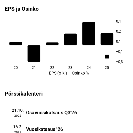
EPS ja Osinko
0,4
0,2
5,6
0,1
−0,1
3,5
−0,3
20
21
22
23
24
25
EPS (oik.)
Osinko %
Pörssikalenteri
21.10.
Osavuosikatsaus
Q3'26
2026
16.2.
Vuosikatsaus
'26
2027