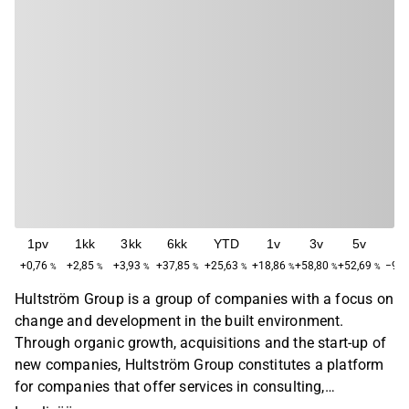
1pv
1kk
3kk
6kk
YTD
1v
3v
5v
M
+0,76
+2,85
+3,93
+37,85
+25,63
+18,86
+58,80
+52,69
−90,
%
%
%
%
%
%
%
%
Hultström Group is a group of companies with a focus on
change and development in the built environment.
Through organic growth, acquisitions and the start-up of
new companies, Hultström Group constitutes a platform
for companies that offer services in consulting,
management, strategy, technical development and