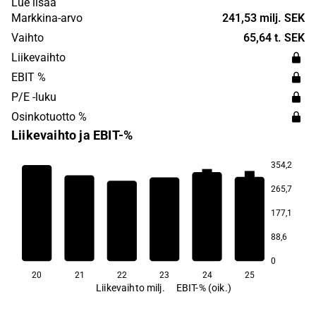
Lue lisää
digitalization to customer segments in real estate,
Markkina-arvo
241,53 milj. SEK
construction, infrastructure and energy.
Vaihto
65,64 t. SEK
Liikevaihto
EBIT %
P/E -luku
Osinkotuotto %
Liikevaihto ja EBIT-%
354,2
8,0
7,6
5,2
265,7
1,7
1,5
177,1
88,6
−5,6
0
20
21
22
23
24
25
Liikevaihto milj.
EBIT-% (oik.)