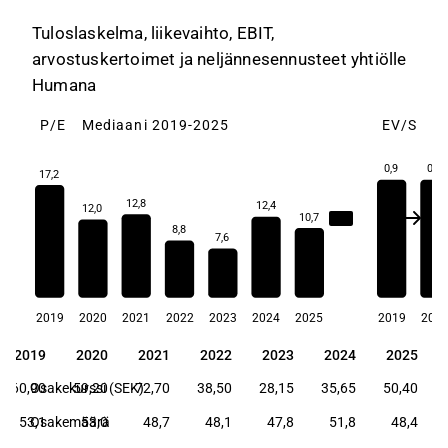
Tuloslaskelma, liikevaihto, EBIT,
arvostuskertoimet ja neljännesennusteet yhtiölle
Humana
P/E
Mediaani 2019-2025
EV/S
M
0,9
0,9
17,2
12,8
12,4
12,0
10,7
12,0
8,8
7,6
2019
2020
2021
2022
2023
2024
2025
2019
202
2019
2020
2021
2022
2023
2024
2025
2019
2020
2021
2022
2023
2024
2025
60,90
Osakekurssi (SEK)
59,20
72,70
38,50
28,15
35,65
50,40
53,1
Osakemäärä
53,0
48,7
48,1
47,8
51,8
48,4