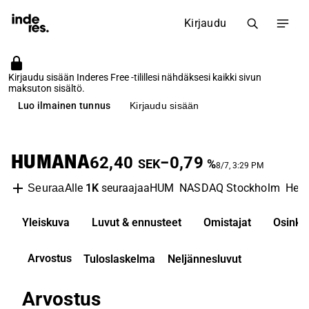
Kirjaudu
Kirjaudu sisään Inderes Free -tilillesi nähdäksesi kaikki sivun
maksuton sisältö.
Luo ilmainen tunnus
Kirjaudu sisään
HUMANA
62,40
−0,79
SEK
%
8/7, 3:29 PM
Alle
1K
seuraajaa
HUM
NASDAQ Stockholm
Heal
Seuraa
Yleiskuva
Luvut & ennusteet
Omistajat
Osinko
Arvostus
Tuloslaskelma
Neljännesluvut
Arvostus