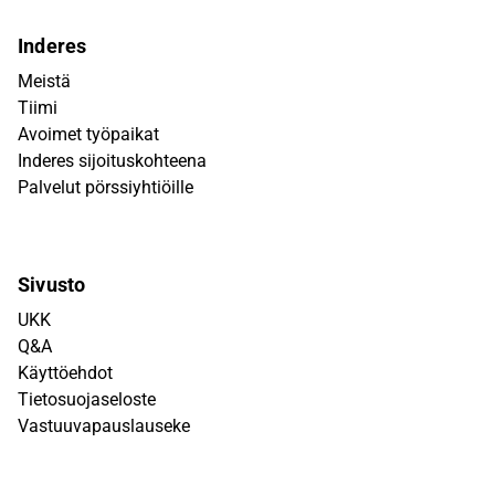
Inderes
Meistä
Tiimi
Avoimet työpaikat
Inderes sijoituskohteena
Palvelut pörssiyhtiöille
Sivusto
UKK
Q&A
Käyttöehdot
Tietosuojaseloste
Vastuuvapauslauseke