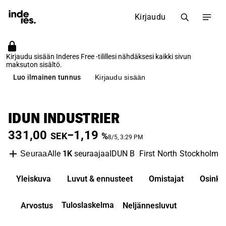
Kirjaudu
Kirjaudu sisään Inderes Free -tilillesi nähdäksesi kaikki sivun
maksuton sisältö.
Luo ilmainen tunnus
Kirjaudu sisään
IDUN INDUSTRIER
331,00
−1,19
SEK
%
8/5, 3:29 PM
Alle
1K
seuraajaa
IDUN B
First North Stockholm
Seuraa
Yleiskuva
Luvut & ennusteet
Omistajat
Osinko
Tuloslaskelma
Arvostus
Neljännesluvut