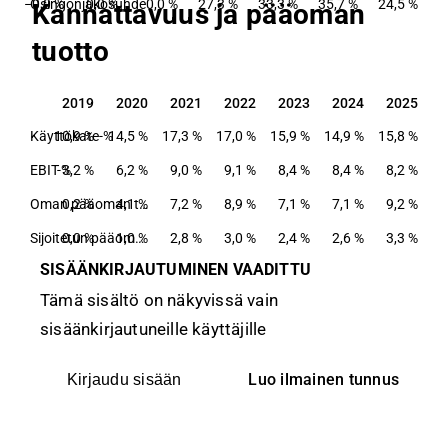
−0,0 %
Osingonjakosuhde
0,0 %
0,0 %
27,3 %
33,3 %
35,7 %
24,5 %
Kannattavuus ja pääoman
tuotto
2019
2020
2021
2022
2023
2024
2025
2019
2020
2021
2022
2023
2024
2025
Käyttökate-%
10,9 %
14,5 %
17,3 %
17,0 %
15,9 %
14,9 %
15,8 %
EBIT-%
3,2 %
6,2 %
9,0 %
9,1 %
8,4 %
8,4 %
8,2 %
0,2 %
4,1 %
Oman pääoman tuotto-%
7,2 %
8,9 %
7,1 %
7,1 %
9,2 %
0,0 %
1,0 %
Sijoitetun pääoman tuotto-%
2,8 %
3,0 %
2,4 %
2,6 %
3,3 %
SISÄÄNKIRJAUTUMINEN VAADITTU
Tämä sisältö on näkyvissä vain
sisäänkirjautuneille käyttäjille
Luo ilmainen tunnus
Kirjaudu sisään