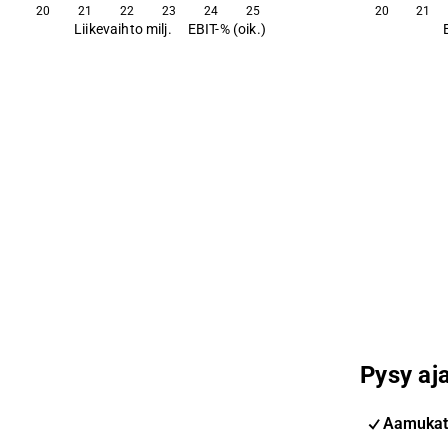
20
21
22
23
24
25
20
21
Liikevaihto milj.
EBIT-% (oik.)
Pysy aja
Aamukat