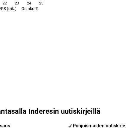
22
23
24
25
EPS (oik.)
Osinko %
ntasalla Inderesin uutiskirjeillä
saus
Pohjoismaiden uutiskirje