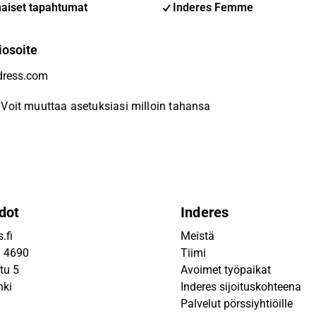
aiset tapahtumat
Inderes Femme
iosoite
Voit muuttaa asetuksiasi milloin tahansa
dot
Inderes
.fi
Meistä
9 4690
Tiimi
tu 5
Avoimet työpaikat
nki
Inderes sijoituskohteena
Palvelut pörssiyhtiöille