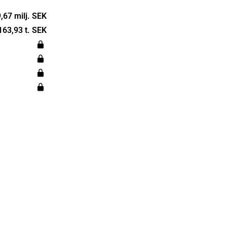
ting the
the
,67 milj. SEK
is
163,93 t. SEK
in Norway,
chnology to
adquarters