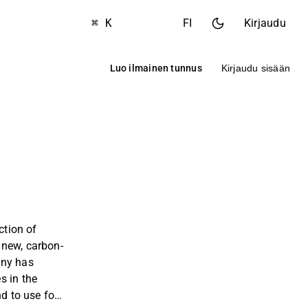
⌘ K
FI
Kirjaudu
Luo ilmainen tunnus
Kirjaudu sisään
ction of
new, carbon-
any has
s in the
nd to use for