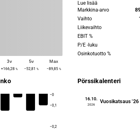
this purpose, thereby preven
Lue lisää
methane from leaking into 
Markkina-arvo
89
atmosphere. The company 
Vaihto
collaborating with SEID AS 
Liikevaihto
which has developed the te
EBIT %
be used. The company's he
P/E -luku
are located in Mora.
Osinkotuotto %
3v
5v
Max
+166,28
−52,81
−89,85
%
%
%
inko
Pörssikalenteri
−0
16.10.
Vuosikatsaus
'26
2026
−0,1
−0,2