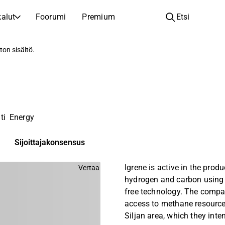
alut
Foorumi
Premium
Etsi
YHTIÖT
OPI SIJOITTAMISESTA
ton sisältö.
Yhtiöt
Analyysikoulu
Opi lukemaan ja ymmärtämään osakeanalyysiä
Selaa ja suodata listattujen yhtiöiden listaa
Löydä osakkeita
Sijoituskoulu
Inspiraatiota seuraavaan sijoitukseesi
Oppaita ja oppitunteja sijoitusosaamisen kasvattamiseen
ti
Energy
Listautumiset
Salkunhaltijat
Uudet listautumiset ja tulevat pörssiannit
Sijoitustietoa jokaiselle tasolle, ensiaskeleista edistyneisiin salkkustrategioihin.
Sijoittajakonsensus
Yhtiökokouskutsut
Igrene is active in the produ
Vertaa
Yhtiökokousten päivämäärät ja osakkeenomistajatiedot
hydrogen and carbon using 
free technology. The comp
access to methane resource
Siljan area, which they inte