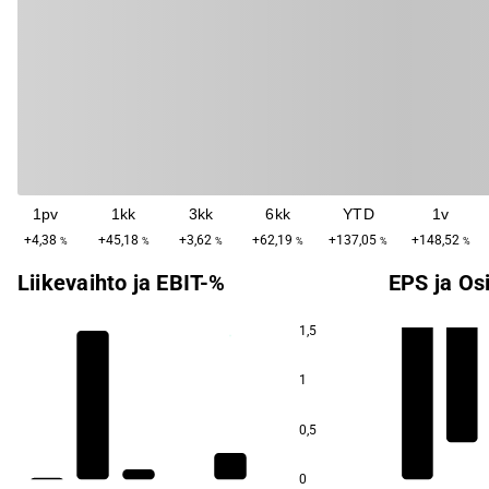
1pv
1kk
3kk
6kk
YTD
1v
+4,38
+45,18
+3,62
+62,19
+137,05
+148,52
%
%
%
%
%
%
Liikevaihto ja EBIT-%
EPS ja Os
1,5
1
0,5
0