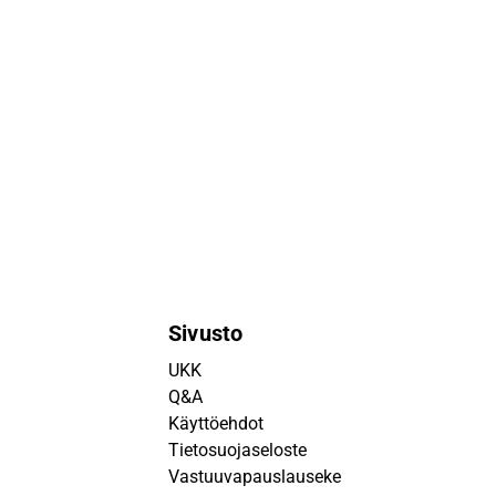
Sivusto
UKK
Q&A
Käyttöehdot
Tietosuojaseloste
Vastuuvapauslauseke