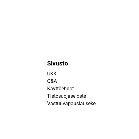
Sivusto
UKK
Q&A
Käyttöehdot
Tietosuojaseloste
Vastuuvapauslauseke