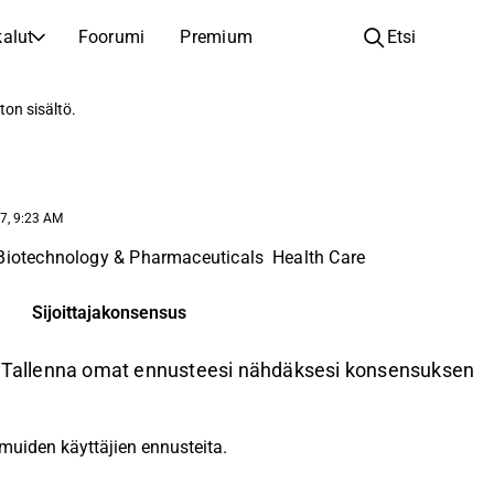
alut
Foorumi
Premium
Etsi
YHTIÖT
OPI SIJOITTAMISESTA
ton sisältö.
Yhtiöt
Analyysikoulu
Opi lukemaan ja ymmärtämään osakeanalyysiä
Selaa ja suodata listattujen yhtiöiden listaa
Löydä osakkeita
Sijoituskoulu
7, 9:23 AM
Inspiraatiota seuraavaan sijoitukseesi
Oppaita ja oppitunteja sijoitusosaamisen kasvattamiseen
Biotechnology & Pharmaceuticals
Health Care
Listautumiset
Salkunhaltijat
Uudet listautumiset ja tulevat pörssiannit
Sijoitustietoa jokaiselle tasolle, ensiaskeleista edistyneisiin salkkustrategioihin.
Sijoittajakonsensus
Yhtiökokouskutsut
a. Tallenna omat ennusteesi nähdäksesi konsensuksen
Yhtiökokousten päivämäärät ja osakkeenomistajatiedot
muiden käyttäjien ennusteita.