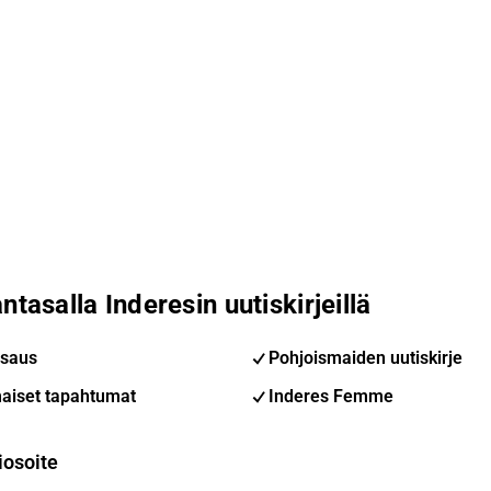
ntasalla Inderesin uutiskirjeillä
saus
Pohjoismaiden uutiskirje
aiset tapahtumat
Inderes Femme
iosoite