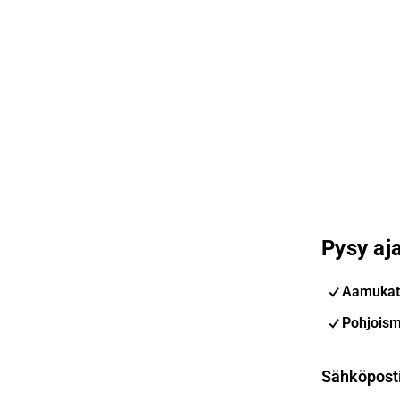
Pysy aja
Aamukat
Pohjoism
Sähköpost