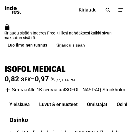
Kirjaudu
Kirjaudu sisään Inderes Free -tilillesi nähdäksesi kaikki sivun
maksuton sisältö.
Luo ilmainen tunnus
Kirjaudu sisään
ISOFOL MEDICAL
0,82
−0,97
SEK
%
8/7, 1:14 PM
Alle
1K
seuraajaa
ISOFOL
NASDAQ Stockholm
B
Seuraa
Yleiskuva
Luvut & ennusteet
Omistajat
Osinko
Osinko