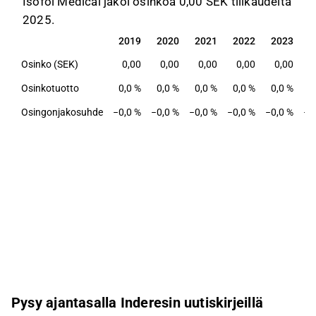
Isofol Medical jakoi osinkoa 0,00 SEK tilikaudelta
2025.
2019
2020
2021
2022
2023
2
2019
2020
2021
2022
2023
2
Osinko (SEK)
0,00
0,00
0,00
0,00
0,00
Osinkotuotto
0,0 %
0,0 %
0,0 %
0,0 %
0,0 %
0
Osingonjakosuhde
−0,0 %
−0,0 %
−0,0 %
−0,0 %
−0,0 %
−0
Pysy ajantasalla Inderesin uutiskirjeillä