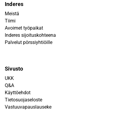
Inderes
Meistä
Tiimi
Avoimet työpaikat
Inderes sijoituskohteena
Palvelut pörssiyhtiöille
Sivusto
UKK
Q&A
Käyttöehdot
Tietosuojaseloste
Vastuuvapauslauseke