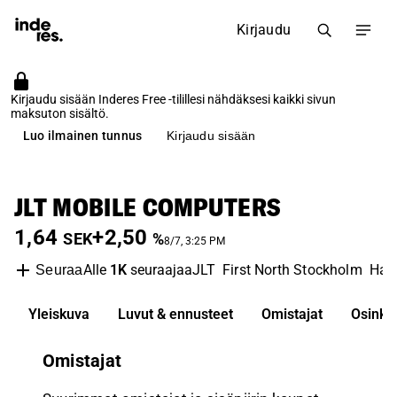
Kirjaudu
Kirjaudu sisään Inderes Free -tilillesi nähdäksesi kaikki sivun
maksuton sisältö.
Luo ilmainen tunnus
Kirjaudu sisään
JLT MOBILE COMPUTERS
1,64
+2,50
SEK
%
8/7, 3:25 PM
Alle
1K
seuraajaa
JLT
First North Stockholm
Har
Seuraa
Yleiskuva
Luvut & ennusteet
Omistajat
Osinko
Omistajat