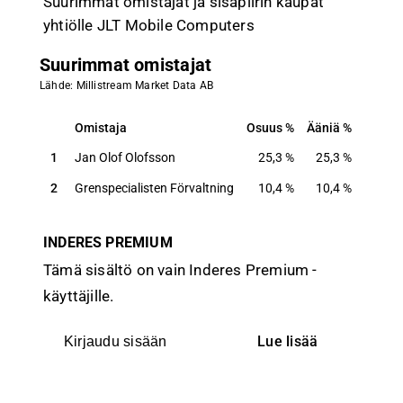
Suurimmat omistajat ja sisäpiirin kaupat
yhtiölle JLT Mobile Computers
Suurimmat omistajat
Lähde: Millistream Market Data AB
Omistaja
Osuus
Ääniä
Omistaja
Osuus
Ääniä
1
Jan Olof Olofsson
25,3
%
25,3
%
2
Grenspecialisten Förvaltning
10,4
%
10,4
%
INDERES PREMIUM
Tämä sisältö on vain Inderes Premium -
käyttäjille.
Lue lisää
Kirjaudu sisään