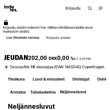
Kirjaudu
Kirjaudu sisään Inderes Free -tilillesi nähdäksesi kaikki sivun
maksuton sisältö.
Luo ilmainen tunnus
Kirjaudu sisään
JEUDAN
202,00
0,00
DKK
%
8/7, 2:59 PM
Alle
1K
seuraajaa
JDAN
NASDAQ Copenhagen
R
Seuraa
Yleiskuva
Luvut & ennusteet
Omistajat
Osinko
Neljännesluvut
Arvostus
Tuloslaskelma
Neljännesluvut