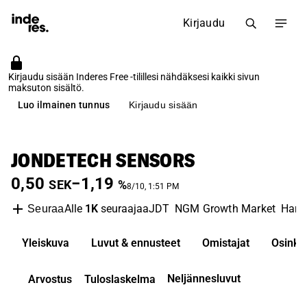
Kirjaudu
Kirjaudu sisään Inderes Free -tilillesi nähdäksesi kaikki sivun
maksuton sisältö.
Luo ilmainen tunnus
Kirjaudu sisään
JONDETECH SENSORS
0,50
−1,19
SEK
%
8/10, 1:51 PM
Alle
1K
seuraajaa
JDT
NGM Growth Market
Hard
Seuraa
Yleiskuva
Luvut & ennusteet
Omistajat
Osinko
Neljännesluvut
Arvostus
Tuloslaskelma