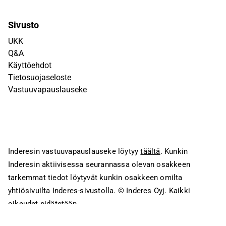
Sivusto
UKK
Q&A
Käyttöehdot
Tietosuojaseloste
Vastuuvapauslauseke
Inderesin vastuuvapauslauseke löytyy
täältä
. Kunkin
Inderesin aktiivisessa seurannassa olevan osakkeen
tarkemmat tiedot löytyvät kunkin osakkeen omilta
yhtiösivuilta Inderes-sivustolla.
© Inderes Oyj. Kaikki
oikeudet pidätetään.