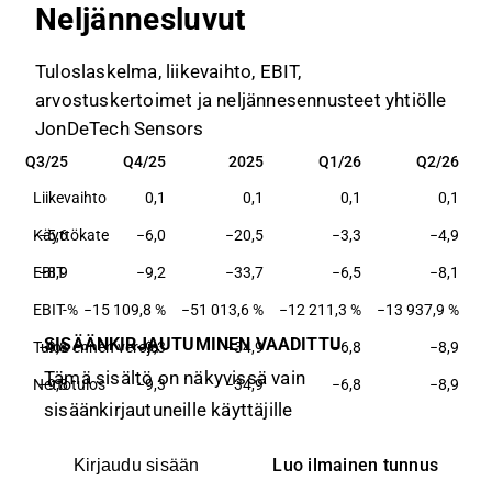
Neljännesluvut
Tuloslaskelma, liikevaihto, EBIT,
arvostuskertoimet ja neljännesennusteet yhtiölle
JonDeTech Sensors
25
Q3/25
Q4/25
2025
Q1/26
Q2/26
25
Q3/25
Q4/25
2025
Q1/26
Q2/26
Liikevaihto
0,1
0,1
0,1
0,1
,5
Käyttökate
−5,6
−6,0
−20,5
−3,3
−4,9
,1
EBIT
−8,9
−9,2
−33,7
−6,5
−8,1
EBIT-%
−15 109,8 %
−51 013,6 %
−12 211,3 %
−13 937,9 %
SISÄÄNKIRJAUTUMINEN VAADITTU
,2
Tulos ennen veroja
−9,8
−9,3
−34,9
−6,8
−8,9
Tämä sisältö on näkyvissä vain
,2
Nettotulos
−9,8
−9,3
−34,9
−6,8
−8,9
sisäänkirjautuneille käyttäjille
Luo ilmainen tunnus
Kirjaudu sisään