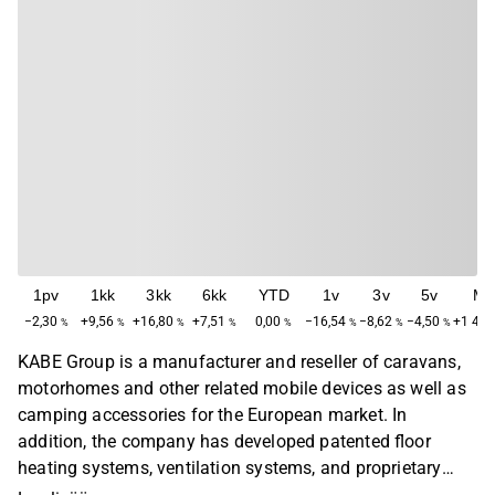
1pv
1kk
3kk
6kk
YTD
1v
3v
5v
Ma
−2,30
+9,56
+16,80
+7,51
0,00
−16,54
−8,62
−4,50
+1 414
%
%
%
%
%
%
%
%
KABE Group is a manufacturer and reseller of caravans,
motorhomes and other related mobile devices as well as
camping accessories for the European market. In
addition, the company has developed patented floor
heating systems, ventilation systems, and proprietary
plastic rules. The company was established in 1957 and