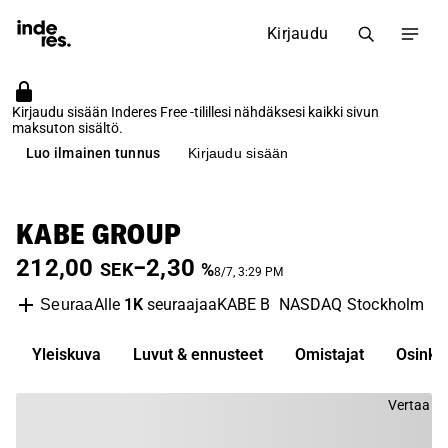
Kirjaudu
Kirjaudu sisään Inderes Free -tilillesi nähdäksesi kaikki sivun
maksuton sisältö.
Luo ilmainen tunnus
Kirjaudu sisään
KABE GROUP
212,00
−2,30
SEK
%
8/7, 3:29 PM
Alle
1K
seuraajaa
KABE B
NASDAQ Stockholm
A
Seuraa
Yleiskuva
Luvut & ennusteet
Omistajat
Osinko
Vertaa