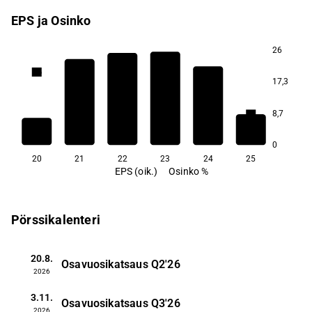
EPS ja Osinko
26
4,6
4,1
17,3
2,6
2,5
8,7
1,9
1,3
0
20
21
22
23
24
25
EPS (oik.)
Osinko %
Pörssikalenteri
20.8.
Osavuosikatsaus
Q2'26
2026
3.11.
Osavuosikatsaus
Q3'26
2026