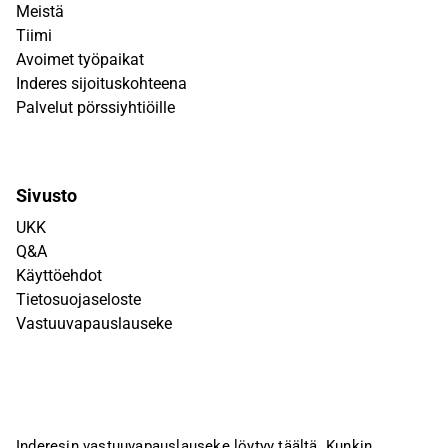
Meistä
Tiimi
Avoimet työpaikat
Inderes sijoituskohteena
Palvelut pörssiyhtiöille
Sivusto
UKK
Q&A
Käyttöehdot
Tietosuojaseloste
Vastuuvapauslauseke
Inderesin vastuuvapauslauseke löytyy
täältä
. Kunkin