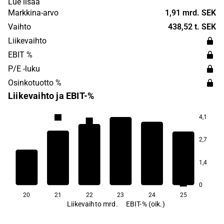
Lue lisää
the company has its headquarter in Tenhult.
Markkina-arvo
1,91 mrd. SEK
Vaihto
438,52 t. SEK
Liikevaihto
EBIT %
P/E -luku
Osinkotuotto %
Liikevaihto ja EBIT-%
4,1
7,9
7,6
6,9
6,0
2,7
1,4
3,5
2,1
0
20
21
22
23
24
25
Liikevaihto mrd.
EBIT-% (oik.)