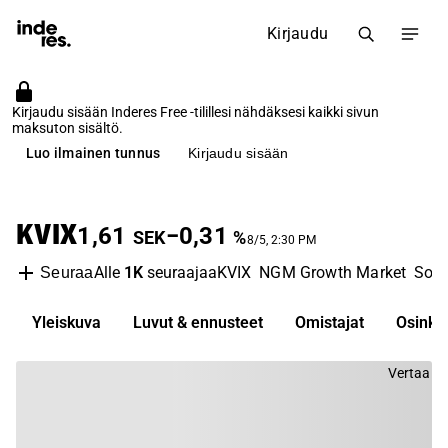
Kirjaudu
Kirjaudu sisään Inderes Free -tilillesi nähdäksesi kaikki sivun
maksuton sisältö.
Luo ilmainen tunnus
Kirjaudu sisään
KVIX
1,61
−0,31
SEK
%
8/5, 2:30 PM
Alle
1K
seuraajaa
KVIX
NGM Growth Market
Soft
Seuraa
Yleiskuva
Luvut & ennusteet
Omistajat
Osinko
Vertaa