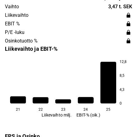
headquartered in Umeå.
Vaihto
3,47 t. SEK
Liikevaihto
EBIT %
P/E -luku
Osinkotuotto %
Liikevaihto ja EBIT-%
12,8
8,5
4,7
4,3
0
21
22
23
24
25
Liikevaihto milj.
EBIT-% (oik.)
EPS ja Osinko