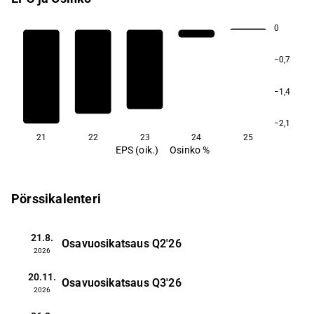
0
−0,7
−1,4
−2,1
21
22
23
24
25
EPS (oik.)
Osinko %
Pörssikalenteri
21.8.
Osavuosikatsaus
Q2'26
2026
20.11.
Osavuosikatsaus
Q3'26
2026