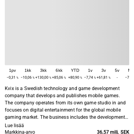
1pv
1kk
3kk
6kk
YTD
1v
3v
5v
Ma
−0,31
−10,06
+130,00
+85,06
+80,90
−7,74
+61,81
-
−76,
%
%
%
%
%
%
%
Kvix is a Swedish technology and game development
company that develops and publishes mobile games.
The company operates from its own game studio in and
focuses on digital entertainment for the global mobile
gaming market. The business includes the development,
distribution and further development of games and
Lue lisää
related digital services. Kvix was founded in 2019 and is
Markkina-arvo
36,57 milj. SEK