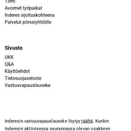
Tiimi
Avoimet työpaikat
Inderes sijoituskohteena
Palvelut pörssiyhtiöille
Sivusto
UKK
Q&A
Käyttöehdot
Tietosuojaseloste
Vastuuvapauslauseke
Inderesin vastuuvapauslauseke löytyy
täältä
. Kunkin
Inderesin aktiivisessa seurannassa olevan osakkeen