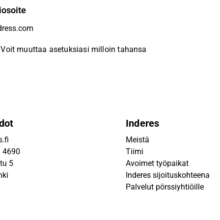
iosoite
Voit muuttaa asetuksiasi milloin tahansa
dot
Inderes
.fi
Meistä
9 4690
Tiimi
tu 5
Avoimet työpaikat
nki
Inderes sijoituskohteena
Palvelut pörssiyhtiöille