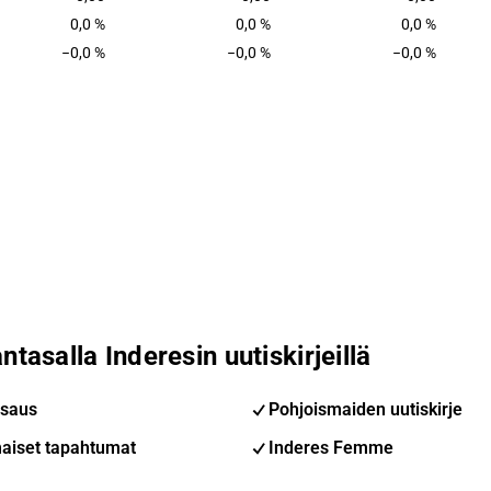
0,0 %
0,0 %
0,0 %
−0,0 %
−0,0 %
−0,0 %
ntasalla Inderesin uutiskirjeillä
saus
Pohjoismaiden uutiskirje
aiset tapahtumat
Inderes Femme