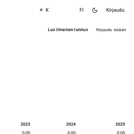
⌘ K
FI
Kirjaudu
Luo ilmainen tunnus
Kirjaudu sisään
2023
2024
2025
2023
2024
2025
0,00
0,00
0,00