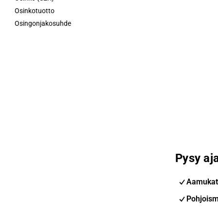
Osinkotuotto
Osingonjakosuhde
Pysy aja
Aamukat
Pohjoism