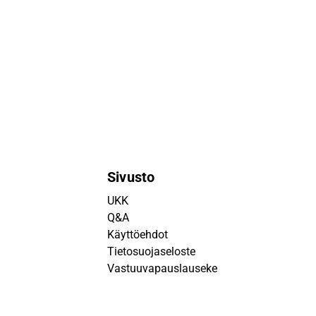
Sivusto
UKK
Q&A
Käyttöehdot
Tietosuojaseloste
Vastuuvapauslauseke