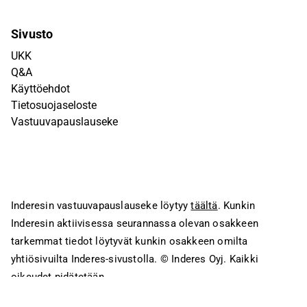
Sivusto
UKK
Q&A
Käyttöehdot
Tietosuojaseloste
Vastuuvapauslauseke
Inderesin vastuuvapauslauseke löytyy
täältä
. Kunkin
Inderesin aktiivisessa seurannassa olevan osakkeen
tarkemmat tiedot löytyvät kunkin osakkeen omilta
yhtiösivuilta Inderes-sivustolla.
© Inderes Oyj. Kaikki
oikeudet pidätetään.