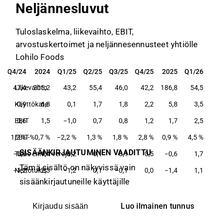
Neljännesluvut
Tuloslaskelma, liikevaihto, EBIT,
arvostuskertoimet ja neljännesennusteet yhtiölle
Lohilo Foods
Q4/24
2024
Q1/25
Q2/25
Q3/25
Q4/25
2025
Q1/26
Q4/24
2024
Q1/25
Q2/25
Q3/25
Q4/25
2025
Q1/26
47,4
Liikevaihto
205,2
43,2
55,4
46,0
42,2
186,8
54,5
Käyttökate
0,9
6,8
0,1
1,7
1,8
2,2
5,8
3,5
EBIT
0,6
1,5
−1,0
0,7
0,8
1,2
1,7
2,5
1,2 %
EBIT-%
0,7 %
−2,2 %
1,3 %
1,8 %
2,8 %
0,9 %
4,5 %
SISÄÄNKIRJAUTUMINEN VAADITTU
−0,9
Tulos ennen veroja
−1,4
−0,2
0,1
0,1
0,5
−0,6
1,7
Tämä sisältö on näkyvissä vain
−1,2
Nettotulos
−2,3
−1,2
0,1
−0,1
0,0
−1,4
1,1
sisäänkirjautuneille käyttäjille
Luo ilmainen tunnus
Kirjaudu sisään