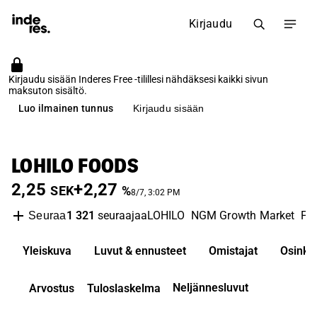
Kirjaudu
Kirjaudu sisään Inderes Free -tilillesi nähdäksesi kaikki sivun
maksuton sisältö.
Luo ilmainen tunnus
Kirjaudu sisään
LOHILO FOODS
2,25
+2,27
SEK
%
8/7, 3:02 PM
1 321
seuraajaa
LOHILO
NGM Growth Market
Fo
Seuraa
Yleiskuva
Luvut & ennusteet
Omistajat
Osinko
Neljännesluvut
Arvostus
Tuloslaskelma