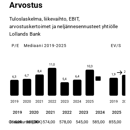
Arvostus
Tuloslaskelma, liikevaihto, EBIT,
arvostuskertoimet ja neljännesennusteet yhtiölle
Lollands Bank
P/E
Mediaani 2019-2025
EV/S
M
11,0
10,3
8,4
2,2
1,9
6,7
6,4
6,3
6,7
5,4
2019
2020
2021
2022
2023
2024
2025
2019
202
2019
2020
2021
2022
2023
2024
2025
2019
2020
2021
2022
2023
2024
2025
Osakekurssi (DKK)
316,00
388,00
574,00
578,00
545,00
585,00
855,00