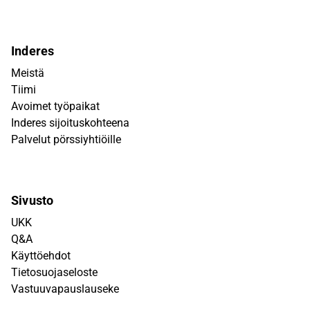
Inderes
Meistä
Tiimi
Avoimet työpaikat
Inderes sijoituskohteena
Palvelut pörssiyhtiöille
Sivusto
UKK
Q&A
Käyttöehdot
Tietosuojaseloste
Vastuuvapauslauseke