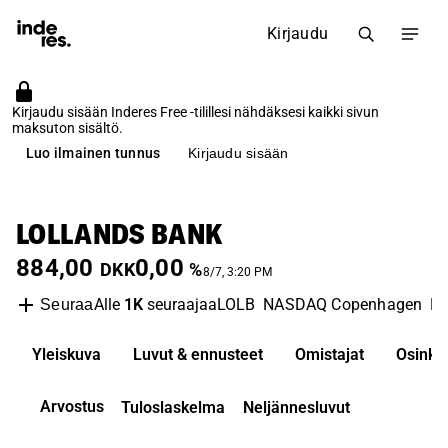
Kirjaudu
Kirjaudu sisään Inderes Free -tilillesi nähdäksesi kaikki sivun
maksuton sisältö.
Luo ilmainen tunnus
Kirjaudu sisään
LOLLANDS BANK
884,00
0,00
DKK
%
8/7, 3:20 PM
Alle
1K
seuraajaa
LOLB
NASDAQ Copenhagen
B
Seuraa
Yleiskuva
Luvut & ennusteet
Omistajat
Osinko
Arvostus
Tuloslaskelma
Neljännesluvut