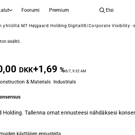
alut
Foorumi
Premium
Etsi
tiöltä MT Højgaard Holding DigitalIR/Corporate Visibility -sop
YHTIÖT
OPI SIJOITTAMISESTA
Yhtiöt
Analyysikoulu
ton sisältö.
Opi lukemaan ja ymmärtämään osakeanalyysiä
Selaa ja suodata listattujen yhtiöiden listaa
Löydä osakkeita
Sijoituskoulu
Inspiraatiota seuraavaan sijoitukseesi
Oppaita ja oppitunteja sijoitusosaamisen kasvattamiseen
0,00
+1,69
DKK
%
8/7, 9:32 AM
Listautumiset
Salkunhaltijat
onstruction & Materials
Industrials
Uudet listautumiset ja tulevat pörssiannit
Sijoitustietoa jokaiselle tasolle, ensiaskeleista edistyneisiin salkkustrategioihin.
Yhtiökokouskutsut
akonsensus
Yhtiökokousten päivämäärät ja osakkeenomistajatiedot
ard Holding. Tallenna omat ennusteesi nähdäksesi kons
muiden käyttäjien ennusteita.