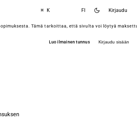
⌘ K
FI
Kirjaudu
imuksesta. Tämä tarkoittaa, että sivulta voi löytyä maksettua 
Luo ilmainen tunnus
Kirjaudu sisään
ensuksen