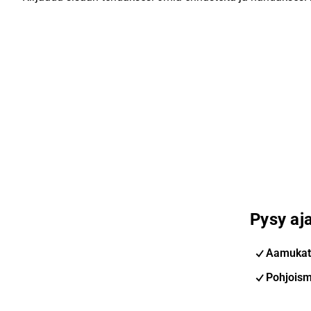
Pysy aja
Aamukat
Pohjoism