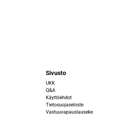
Sivusto
UKK
Q&A
Käyttöehdot
Tietosuojaseloste
Vastuuvapauslauseke