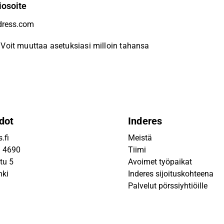
iosoite
Voit muuttaa asetuksiasi milloin tahansa
dot
Inderes
.fi
Meistä
9 4690
Tiimi
tu 5
Avoimet työpaikat
nki
Inderes sijoituskohteena
Palvelut pörssiyhtiöille