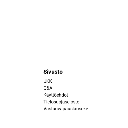
Sivusto
UKK
Q&A
Käyttöehdot
Tietosuojaseloste
Vastuuvapauslauseke