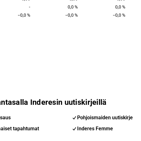
-
0,0 %
0,0 %
−0,0 %
−0,0 %
−0,0 %
ntasalla Inderesin uutiskirjeillä
saus
Pohjoismaiden uutiskirje
aiset tapahtumat
Inderes Femme