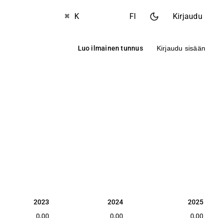
⌘ K
FI
Kirjaudu
Luo ilmainen tunnus
Kirjaudu sisään
2023
2024
2025
2023
2024
2025
0,00
0,00
0,00