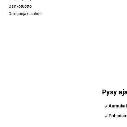
Osinkotuotto
Osingonjakosuhde
Pysy aja
Aamukat
Pohjoism