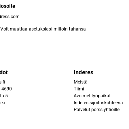
iosoite
Voit muuttaa asetuksiasi milloin tahansa
dot
Inderes
.fi
Meistä
9 4690
Tiimi
tu 5
Avoimet työpaikat
nki
Inderes sijoituskohteena
Palvelut pörssiyhtiöille