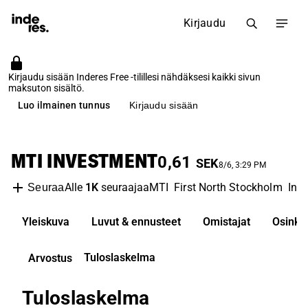
Kirjaudu
Kirjaudu sisään Inderes Free -tilillesi nähdäksesi kaikki sivun
maksuton sisältö.
Luo ilmainen tunnus
Kirjaudu sisään
MTI INVESTMENT
0,61
SEK
8/6, 3:29 PM
Alle
1K
seuraajaa
MTI
First North Stockholm
Inv
Seuraa
Yleiskuva
Luvut & ennusteet
Omistajat
Osinko
Tuloslaskelma
Arvostus
Tuloslaskelma