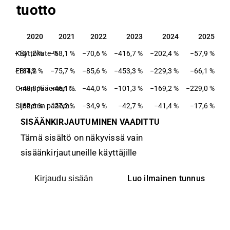
tuotto
2020
2021
2022
2023
2024
2025
2020
2021
2022
2023
2024
2025
−121,2 %
Käyttökate-%
−58,1 %
−70,6 %
−416,7 %
−202,4 %
−57,9 %
−184,2 %
EBIT-%
−75,7 %
−85,6 %
−453,3 %
−229,3 %
−66,1 %
−49,8 %
−46,1 %
Oman pääoman tuotto-%
−44,0 %
−101,3 %
−169,2 %
−229,0 %
−32,6 %
−27,2 %
Sijoitetun pääoman tuotto-%
−34,9 %
−42,7 %
−41,4 %
−17,6 %
SISÄÄNKIRJAUTUMINEN VAADITTU
Tämä sisältö on näkyvissä vain
sisäänkirjautuneille käyttäjille
Luo ilmainen tunnus
Kirjaudu sisään