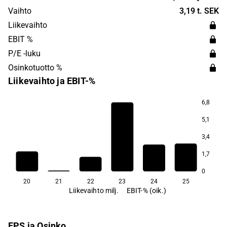
heavy industry sectors. The head office is located in
Vaihto
3,19 t. SEK
Kista.
Liikevaihto
EBIT %
P/E -luku
Osinkotuotto %
Liikevaihto ja EBIT-%
6,8
5,1
3,4
1,7
0
20
21
22
23
24
25
Liikevaihto milj.
EBIT-% (oik.)
EPS ja Osinko