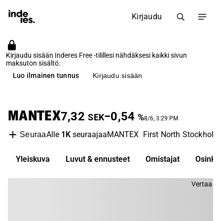
Kirjaudu
Kirjaudu sisään Inderes Free -tilillesi nähdäksesi kaikki sivun
maksuton sisältö.
Luo ilmainen tunnus
Kirjaudu sisään
MANTEX
7,32
−0,54
SEK
%
8/6, 3:29 PM
Alle
1K
seuraajaa
MANTEX
First North Stockholm
Seuraa
Yleiskuva
Luvut & ennusteet
Omistajat
Osinko
Vertaa