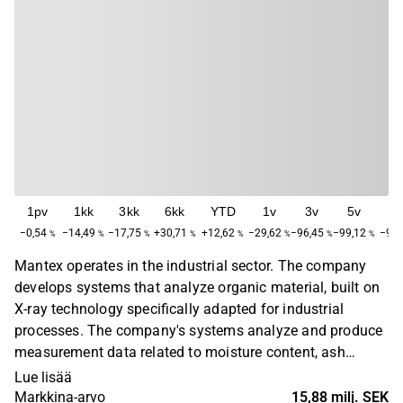
1pv
1kk
3kk
6kk
YTD
1v
3v
5v
M
−0,54
−14,49
−17,75
+30,71
+12,62
−29,62
−96,45
−99,12
−99,
%
%
%
%
%
%
%
%
Mantex operates in the industrial sector. The company
develops systems that analyze organic material, built on
X-ray technology specifically adapted for industrial
processes. The company's systems analyze and produce
measurement data related to moisture content, ash
content and energy content, for example. The company's
Lue lisää
customers are found among players in the pulp and
Markkina-arvo
15,88 milj. SEK