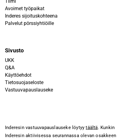
Tiimi
Avoimet työpaikat
Inderes sijoituskohteena
Palvelut pörssiyhtiöille
Sivusto
UKK
Q&A
Käyttöehdot
Tietosuojaseloste
Vastuuvapauslauseke
Inderesin vastuuvapauslauseke löytyy
täältä
. Kunkin
Inderesin aktiivisessa seurannassa olevan osakkeen