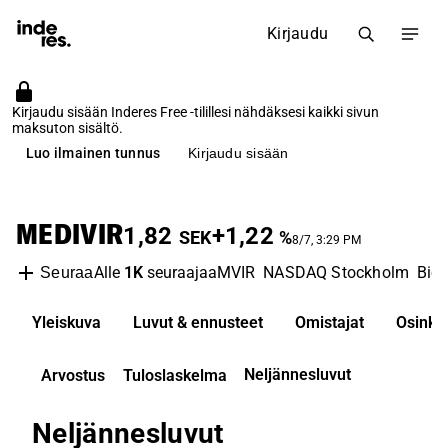
Kirjaudu
Kirjaudu sisään Inderes Free -tilillesi nähdäksesi kaikki sivun
maksuton sisältö.
Luo ilmainen tunnus
Kirjaudu sisään
MEDIVIR
1,82
+1,22
SEK
%
8/7, 3:29 PM
Alle
1K
seuraajaa
MVIR
NASDAQ Stockholm
Bio
Seuraa
Yleiskuva
Luvut & ennusteet
Omistajat
Osinko
Neljännesluvut
Arvostus
Tuloslaskelma
Neljännesluvut