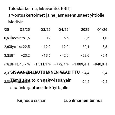
Tuloslaskelma, liikevaihto, EBIT,
arvostuskertoimet ja neljännesennusteet yhtiölle
Medivir
Q1/25
Q2/25
Q3/25
Q4/25
2025
Q1/26
Q1/25
Q2/25
Q3/25
Q4/25
2025
Q1/26
0,6
Liikevaihto
1,5
0,9
5,5
8,5
1,0
−12,6
Käyttökate
−22,5
−12,9
−12,0
−60,1
−8,8
−13,3
EBIT
−23,2
−13,6
−42,5
−92,6
−9,4
16,7 %
EBIT-%
−1 546,7 %
−1 511,1 %
−772,7 %
−1 089,4 %
−940,0 %
SISÄÄNKIRJAUTUMINEN VAADITTU
−13,3
Tulos ennen veroja
−23,3
−14,6
−43,2
−94,4
−9,4
Tämä sisältö on näkyvissä vain
−13,3
Nettotulos
−23,3
−14,6
−43,2
−94,4
−9,4
sisäänkirjautuneille käyttäjille
Luo ilmainen tunnus
Kirjaudu sisään