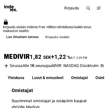
Kirjaudu
Kirjaudu sisään Inderes Free -tilillesi nähdäksesi kaikki sivun
maksuton sisältö.
Luo ilmainen tunnus
Kirjaudu sisään
MEDIVIR
1,82
+1,22
SEK
%
8/7, 3:29 PM
Alle
1K
seuraajaa
MVIR
NASDAQ Stockholm
Bio
Seuraa
Yleiskuva
Luvut & ennusteet
Omistajat
Osinko
Omistajat
Suurimmat omistajat ja sisäpiirin kaupat
yhtiölle Medivir