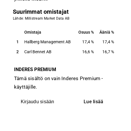
Suurimmat omistajat
Lähde: Millistream Market Data AB
Omistaja
Osuus
Ääniä
Omistaja
Osuus
Ääniä
1
Hallberg Management AB
17,4
%
17,4
%
2
Carl Bennet AB
16,6
%
16,7
%
INDERES PREMIUM
Tämä sisältö on vain Inderes Premium -
käyttäjille.
Lue lisää
Kirjaudu sisään