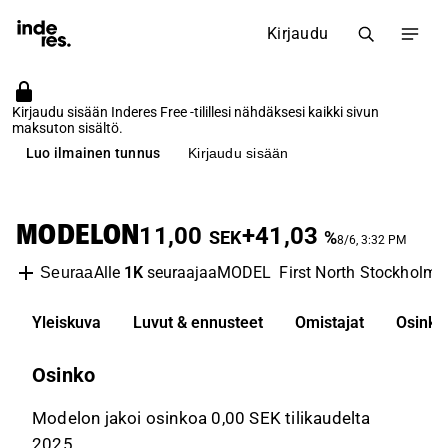
Kirjaudu
Kirjaudu sisään Inderes Free -tilillesi nähdäksesi kaikki sivun
maksuton sisältö.
Luo ilmainen tunnus
Kirjaudu sisään
MODELON
11,00
+41,03
SEK
%
8/6, 3:32 PM
Alle
1K
seuraajaa
MODEL
First North Stockholm
Seuraa
Yleiskuva
Luvut & ennusteet
Omistajat
Osinko
Osinko
Modelon jakoi osinkoa 0,00 SEK tilikaudelta
2025.