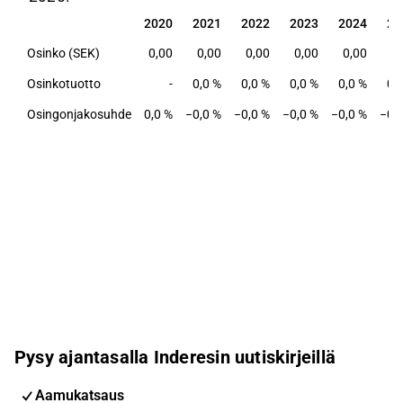
2020
2021
2022
2023
2024
20
2020
2021
2022
2023
2024
20
Osinko (SEK)
0,00
0,00
0,00
0,00
0,00
0
Osinkotuotto
-
0,0 %
0,0 %
0,0 %
0,0 %
0,
Osingonjakosuhde
0,0 %
−0,0 %
−0,0 %
−0,0 %
−0,0 %
−0,
Pysy ajantasalla Inderesin uutiskirjeillä
Aamukatsaus