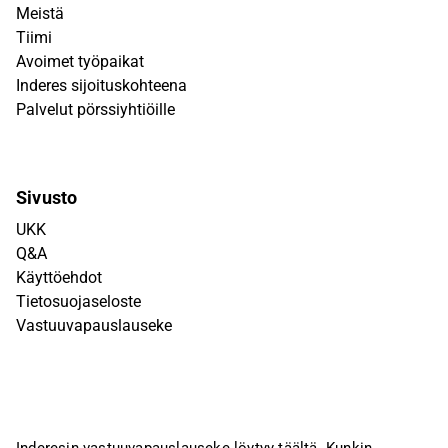
Meistä
Tiimi
Avoimet työpaikat
Inderes sijoituskohteena
Palvelut pörssiyhtiöille
Sivusto
UKK
Q&A
Käyttöehdot
Tietosuojaseloste
Vastuuvapauslauseke