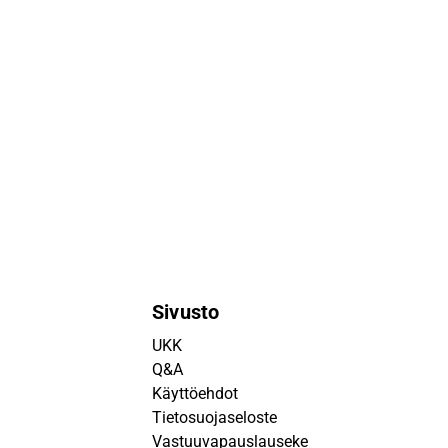
Sivusto
UKK
Q&A
Käyttöehdot
Tietosuojaseloste
Vastuuvapauslauseke