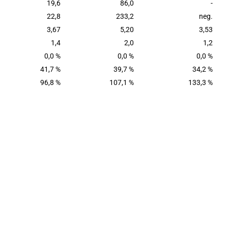
19,6
86,0
-
22,8
233,2
neg.
3,67
5,20
3,53
1,4
2,0
1,2
0,0 %
0,0 %
0,0 %
41,7 %
39,7 %
34,2 %
96,8 %
107,1 %
133,3 %