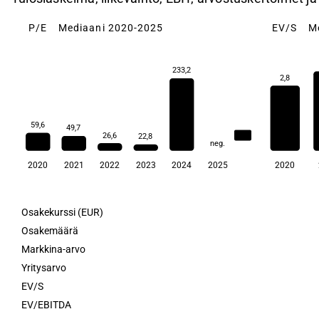
P/E
Mediaani 2020-2025
EV/S
M
233,2
2,8
59,6
49,7
49,7
26,6
22,8
neg.
2020
2021
2022
2023
2024
2025
2020
Osakekurssi (EUR)
Osakemäärä
Markkina-arvo
Yritysarvo
EV/S
EV/EBITDA