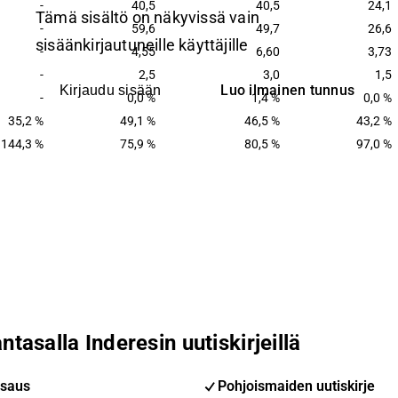
-
40,5
40,5
24,1
Tämä sisältö on näkyvissä vain
-
59,6
49,7
26,6
sisäänkirjautuneille käyttäjille
-
4,55
6,60
3,73
-
2,5
3,0
1,5
Luo ilmainen tunnus
Kirjaudu sisään
-
0,0 %
1,4 %
0,0 %
35,2 %
49,1 %
46,5 %
43,2 %
144,3 %
75,9 %
80,5 %
97,0 %
ntasalla Inderesin uutiskirjeillä
saus
Pohjoismaiden uutiskirje