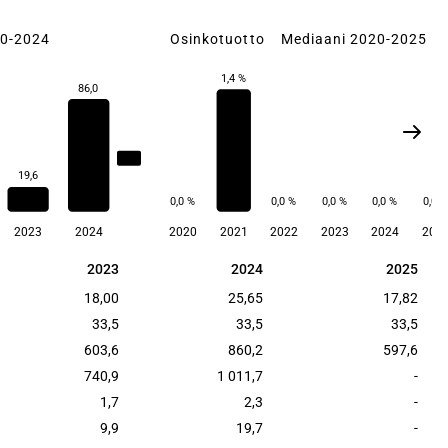
20-2024
Osinkotuotto
Mediaani 2020-2025
1,4 %
86,0
40,5
19,6
0,0 %
0,0 %
0,0 %
0,0 %
0,0 %
2023
2024
2020
2021
2022
2023
2024
202
2023
2024
2025
2023
2024
2025
18,00
25,65
17,82
33,5
33,5
33,5
603,6
860,2
597,6
740,9
1 011,7
-
1,7
2,3
-
9,9
19,7
-