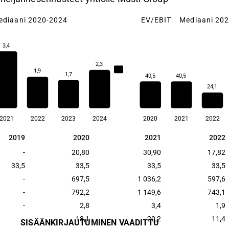
ediaani 2020-2024
EV/EBIT
Mediaani 20
3,4
2,3
2,3
1,9
1,7
40,5
40,5
24,1
2021
2022
2023
2024
2020
2021
2022
2019
2020
2021
2022
2019
2020
2021
2022
-
20,80
30,90
17,82
33,5
33,5
33,5
33,5
-
697,5
1 036,2
597,6
-
792,2
1 149,6
743,1
-
2,8
3,4
1,9
-
18,1
20,2
11,4
SISÄÄNKIRJAUTUMINEN VAADITTU