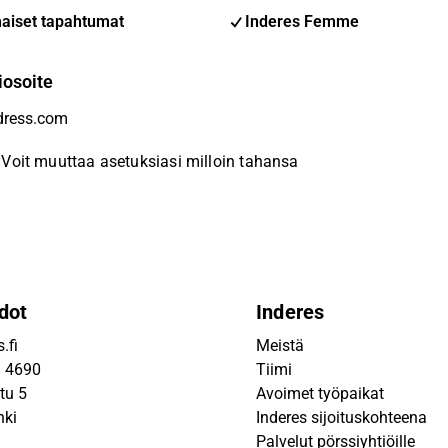
aiset tapahtumat
Inderes Femme
iosoite
Voit muuttaa asetuksiasi milloin tahansa
dot
Inderes
.fi
Meistä
9 4690
Tiimi
tu 5
Avoimet työpaikat
nki
Inderes sijoituskohteena
Palvelut pörssiyhtiöille