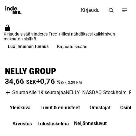
Kirjaudu
Kirjaudu sisään Inderes Free -tilillesi nähdäksesi kaikki sivun
maksuton sisältö.
Luo ilmainen tunnus
Kirjaudu sisään
NELLY GROUP
34,66
+0,76
SEK
%
8/7, 3:29 PM
Alle
1K
seuraajaa
NELLY
NASDAQ Stockholm
Ret
Seuraa
Yleiskuva
Luvut & ennusteet
Omistajat
Osinko
Neljännesluvut
Arvostus
Tuloslaskelma