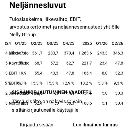
Neljännesluvut
Tuloslaskelma, liikevaihto, EBIT,
arvostuskertoimet ja neljännesennusteet yhtiölle
Nelly Group
2024
Q1/25
Q2/25
Q3/25
Q4/25
2025
Q1/26
Q2/26
2024
Q1/25
Q2/25
Q3/25
Q4/25
2025
Q1/26
Q2/26
 094,3
Liikevaihto
247,8
361,7
283,7
370,4
1 263,6
243,3
346,3
145,6
Käyttökate
33,1
68,7
57,2
62,7
221,7
23,4
47,8
93,1
EBIT
19,9
55,4
43,3
47,8
166,4
8,0
32,3
8,5 %
EBIT-%
8,0 %
15,3 %
15,3 %
12,9 %
13,2 %
3,3 %
9,3 %
SISÄÄNKIRJAUTUMINEN VAADITTU
82,3
Tulos ennen veroja
16,2
52,4
41,5
44,4
154,5
5,0
30,3
Tämä sisältö on näkyvissä vain
83,4
Nettotulos
16,3
52,4
41,5
58,3
168,5
5,1
30,4
sisäänkirjautuneille käyttäjille
Luo ilmainen tunnus
Kirjaudu sisään