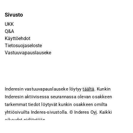
Sivusto
UKK
Q&A
Käyttöehdot
Tietosuojaseloste
Vastuuvapauslauseke
Inderesin vastuuvapauslauseke löytyy
täältä
. Kunkin
Inderesin aktiivisessa seurannassa olevan osakkeen
tarkemmat tiedot löytyvät kunkin osakkeen omilta
yhtiösivuilta Inderes-sivustolla.
© Inderes Oyj. Kaikki
oikeudet pidätetään.