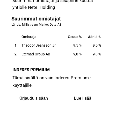
Suurimmat omistajat ja sisäpiirin kaupat
yhtiölle Netel Holding
Suurimmat omistajat
Lähde: Millistream Market Data AB
Omistaja
Osuus
Ääniä
Omistaja
Osuus
Ääniä
1
Theodor Jeansson Jr.
9,5
%
9,5
%
2
Etemad Group AB
9,0
%
9,0
%
INDERES PREMIUM
Tämä sisältö on vain Inderes Premium -
käyttäjille.
Lue lisää
Kirjaudu sisään