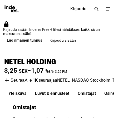
Kirjaudu
Kirjaudu sisään Inderes Free -tilillesi nähdäksesi kaikki sivun
maksuton sisältö.
Luo ilmainen tunnus
Kirjaudu sisään
NETEL HOLDING
3,25
−1,07
SEK
%
8/6, 3:29 PM
Alle
1K
seuraajaa
NETEL
NASDAQ Stockholm
Te
Seuraa
Yleiskuva
Luvut & ennusteet
Omistajat
Osinko
Omistajat