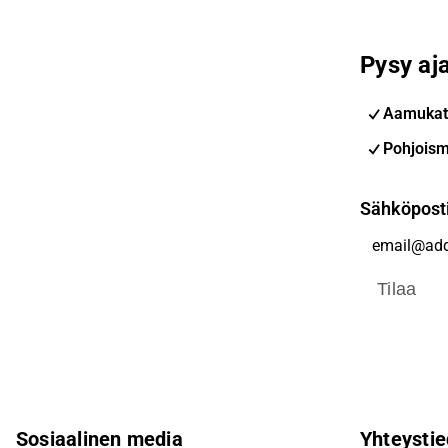
Pysy aja
Aamukat
Pohjoism
Sähköpost
Tilaa
Sosiaalinen media
Yhteystie