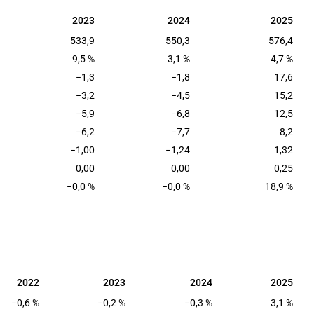
2023
2024
2025
2023
2024
2025
533,9
550,3
576,4
9,5 %
3,1 %
4,7 %
−1,3
−1,8
17,6
−3,2
−4,5
15,2
−5,9
−6,8
12,5
−6,2
−7,7
8,2
−1,00
−1,24
1,32
0,00
0,00
0,25
−0,0 %
−0,0 %
18,9 %
2022
2023
2024
2025
2022
2023
2024
2025
−0,6 %
−0,2 %
−0,3 %
3,1 %