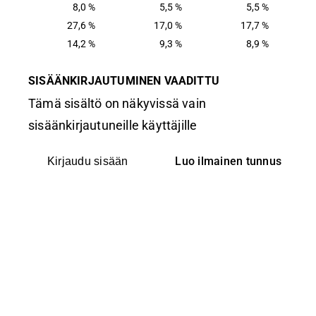
8,0 %
5,5 %
5,5 %
27,6 %
17,0 %
17,7 %
14,2 %
9,3 %
8,9 %
SISÄÄNKIRJAUTUMINEN VAADITTU
Tämä sisältö on näkyvissä vain
sisäänkirjautuneille käyttäjille
Luo ilmainen tunnus
Kirjaudu sisään