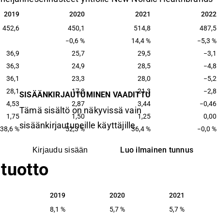
2019
2020
2021
2022
2019
2020
2021
2022
452,6
450,1
514,8
487,5
−0,6 %
14,4 %
−5,3 %
36,9
25,7
29,5
−3,1
36,3
24,9
28,5
−4,8
36,1
23,3
28,0
−5,2
28,1
17,8
21,3
−2,8
SISÄÄNKIRJAUTUMINEN VAADITTU
4,53
2,87
3,44
−0,46
Tämä sisältö on näkyvissä vain
1,75
1,50
1,25
0,00
sisäänkirjautuneille käyttäjille
38,6 %
52,3 %
36,4 %
−0,0 %
Luo ilmainen tunnus
Kirjaudu sisään
tuotto
2019
2020
2021
2019
2020
2021
8,1 %
5,7 %
5,7 %